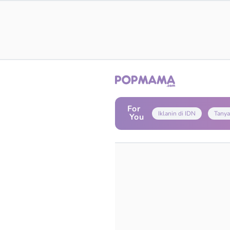
For
Iklanin di IDN
Tanya
You