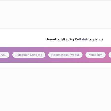
Home
Baby
Kid
Big Kid
Life
Pregnancy
 Ahli
Kumpulan Dongeng
Rekomendasi Produk
Nama Bayi