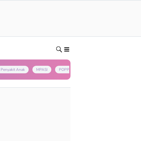
Penyakit Anak
MPASI
POPPAPA