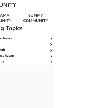
UNITY
MAMA
YUMMY
UNITY
COMMUNITY
ng Topics
a News
nak
esehatan
tis