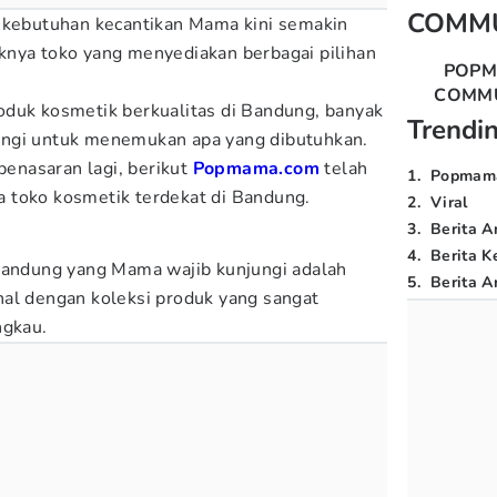
COMM
, kebutuhan kecantikan Mama kini semakin
knya toko yang menyediakan berbagai pilihan
POP
COMM
oduk kosmetik berkualitas di Bandung, banyak
Trendi
ngi untuk menemukan apa yang dibutuhkan.
 penasaran lagi, berikut
Popmama.com
telah
1
.
Popmam
 toko kosmetik terdekat di Bandung.
2
.
Viral
3
.
Berita A
4
.
Berita K
 Bandung yang Mama wajib kunjungi adalah
5
.
Berita Ar
al dengan koleksi produk yang sangat
ngkau.