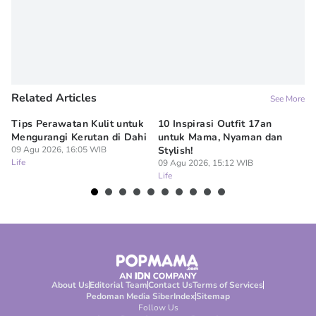
Related Articles
See More
Tips Perawatan Kulit untuk
10 Inspirasi Outfit 17an
15
Mengurangi Kerutan di Dahi
untuk Mama, Nyaman dan
Si
09 Agu 2026, 16:05 WIB
Stylish!
09
Life
Lif
09 Agu 2026, 15:12 WIB
Life
About Us
Editorial Team
Contact Us
Terms of Services
Pedoman Media Siber
Index
Sitemap
Follow Us