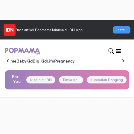
Baca artikel
Popmama
lainnya di IDN App
Install
Home
Baby
Kid
Big Kid
Life
Pregnancy
For
Iklanin di IDN
Tanya Ahli
Kumpulan Dongeng
You