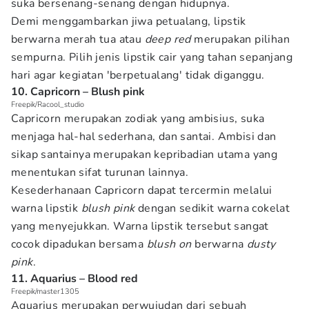
suka bersenang-senang dengan hidupnya.
Demi menggambarkan jiwa petualang, lipstik
berwarna merah tua atau
deep red
merupakan pilihan
sempurna. Pilih jenis lipstik cair yang tahan sepanjang
hari agar kegiatan 'berpetualang' tidak diganggu.
10. Capricorn – Blush pink
Freepik/Racool_studio
Capricorn merupakan zodiak yang ambisius, suka
menjaga hal-hal sederhana, dan santai. Ambisi dan
sikap santainya merupakan kepribadian utama yang
menentukan sifat turunan lainnya.
Kesederhanaan Capricorn dapat tercermin melalui
warna lipstik
blush pink
dengan sedikit warna cokelat
yang menyejukkan. Warna lipstik tersebut sangat
cocok dipadukan bersama
blush on
berwarna
dusty
pink
.
11. Aquarius – Blood red
Freepik/master1305
Aquarius merupakan perwujudan dari sebuah