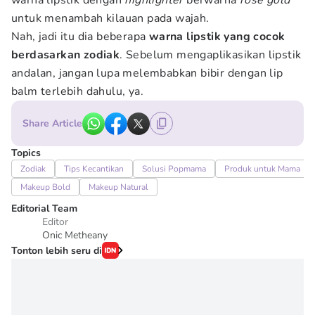
warna lipstik dengan
highlighter
berwarna
rose gold
untuk menambah kilauan pada wajah.
Nah, jadi itu dia beberapa
warna lipstik yang cocok
berdasarkan zodiak
. Sebelum mengaplikasikan lipstik
andalan, jangan lupa melembabkan bibir dengan lip
balm terlebih dahulu, ya.
Share Article
Topics
Zodiak
Tips Kecantikan
Solusi Popmama
Produk untuk Mama
Makeup Bold
Makeup Natural
Editorial Team
Editor
Onic Metheany
Tonton lebih seru di