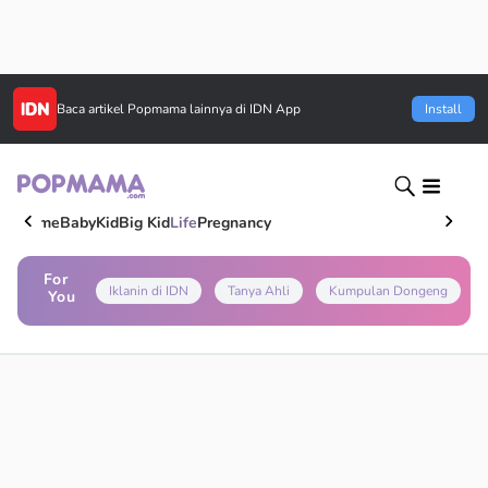
Baca artikel
Popmama
lainnya di IDN App
Install
Home
Baby
Kid
Big Kid
Life
Pregnancy
For
Iklanin di IDN
Tanya Ahli
Kumpulan Dongeng
You