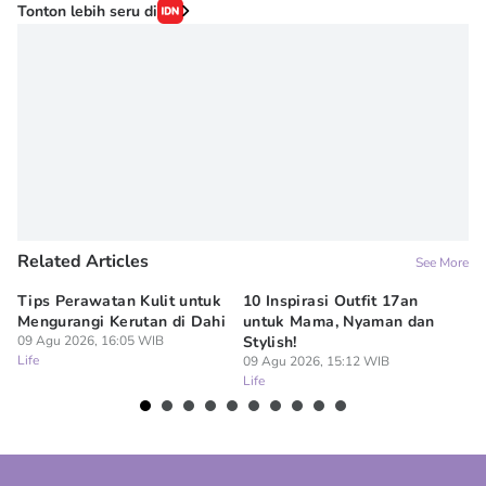
Tonton lebih seru di
Related Articles
See More
Tips Perawatan Kulit untuk
10 Inspirasi Outfit 17an
15
Mengurangi Kerutan di Dahi
untuk Mama, Nyaman dan
Si
09 Agu 2026, 16:05 WIB
Stylish!
09
Life
Lif
09 Agu 2026, 15:12 WIB
Life