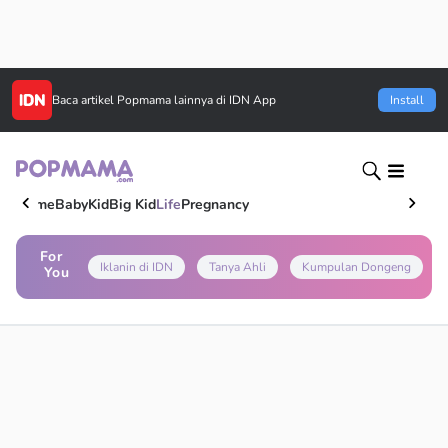
Baca artikel
Popmama
lainnya di IDN App
Install
Home
Baby
Kid
Big Kid
Life
Pregnancy
For
Iklanin di IDN
Tanya Ahli
Kumpulan Dongeng
You