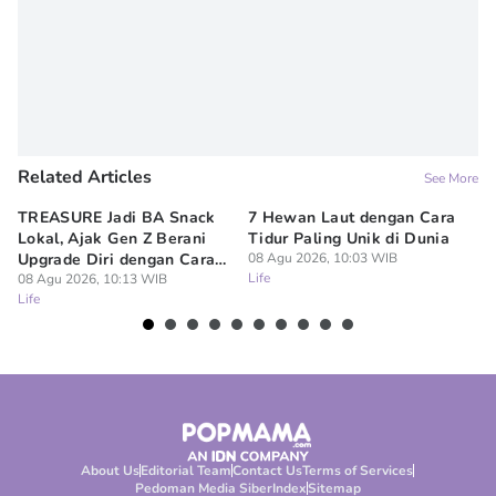
Related Articles
See More
TREASURE Jadi BA Snack
7 Hewan Laut dengan Cara
In
Lokal, Ajak Gen Z Berani
Tidur Paling Unik di Dunia
No
Upgrade Diri dengan Cara
08 Agu 2026, 10:03 WIB
Ci
Life
Sendiri
08 Agu 2026, 10:13 WIB
08
Life
Lif
About Us
Editorial Team
Contact Us
Terms of Services
Pedoman Media Siber
Index
Sitemap