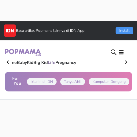
Baca artikel
Popmama
lainnya di IDN App
Install
Home
Baby
Kid
Big Kid
Life
Pregnancy
For
Iklanin di IDN
Tanya Ahli
Kumpulan Dongeng
You