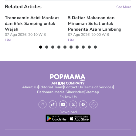
Related Articles
See More
Tranexamic Acid: Manfaat
5 Daftar Makanan dan
Ap
dan Efek Samping untuk
Minuman Sehat untuk
5 
Wajah
Penderita Asam Lambung
07
Lif
07 Agu 2026, 20:10 WIB
07 Agu 2026, 20:00 WIB
Life
Life
About Us
Editorial Team
Contact Us
Terms of Services
Pedoman Media Siber
Index
Sitemap
Follow Us
Download