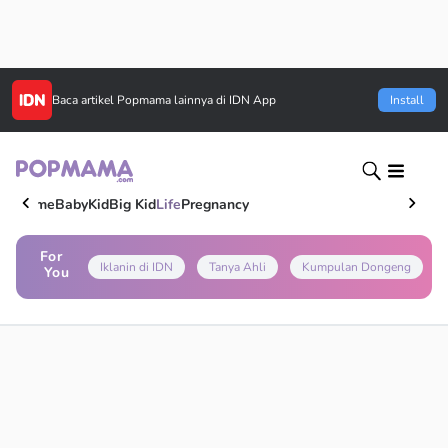
Baca artikel
Popmama
lainnya di IDN App
Install
Home
Baby
Kid
Big Kid
Life
Pregnancy
For
Iklanin di IDN
Tanya Ahli
Kumpulan Dongeng
You