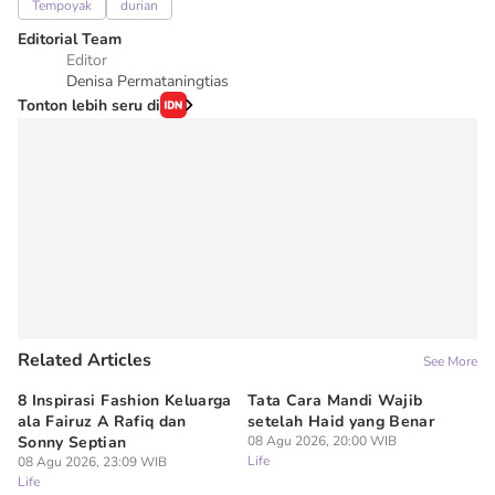
Tempoyak
durian
Editorial Team
Editor
Denisa Permataningtias
Tonton lebih seru di
Related Articles
See More
8 Inspirasi Fashion Keluarga
Tata Cara Mandi Wajib
5 
ala Fairuz A Rafiq dan
setelah Haid yang Benar
Le
Sonny Septian
08 Agu 2026, 20:00 WIB
s
Life
08 Agu 2026, 23:09 WIB
08
Life
Lif