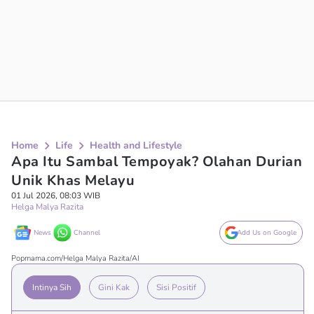
Home
Life
Health and Lifestyle
Apa Itu Sambal Tempoyak? Olahan Durian
Unik Khas Melayu
01 Jul 2026, 08:03 WIB
Helga Malya Razita
News
Channel
Add Us on Google
Popmama.com/Helga Malya Razita/AI
Intinya Sih
Gini Kak
Sisi Positif