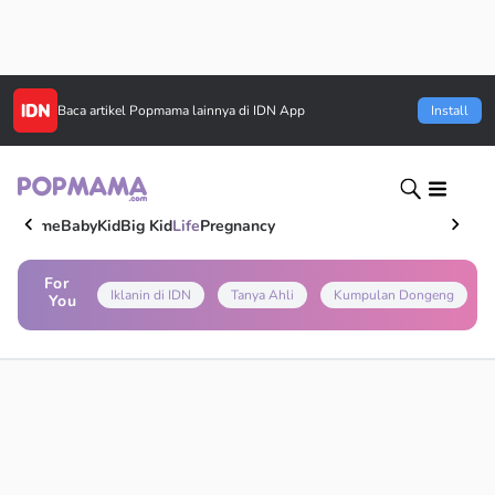
Baca artikel
Popmama
lainnya di IDN App
Install
Home
Baby
Kid
Big Kid
Life
Pregnancy
For
Iklanin di IDN
Tanya Ahli
Kumpulan Dongeng
You