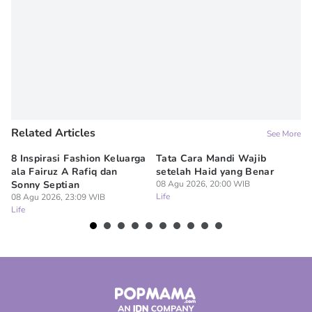
Related Articles
See More
8 Inspirasi Fashion Keluarga
Tata Cara Mandi Wajib
5 
ala Fairuz A Rafiq dan
setelah Haid yang Benar
Le
Sonny Septian
08 Agu 2026, 20:00 WIB
s
Life
08 Agu 2026, 23:09 WIB
08
Life
Lif