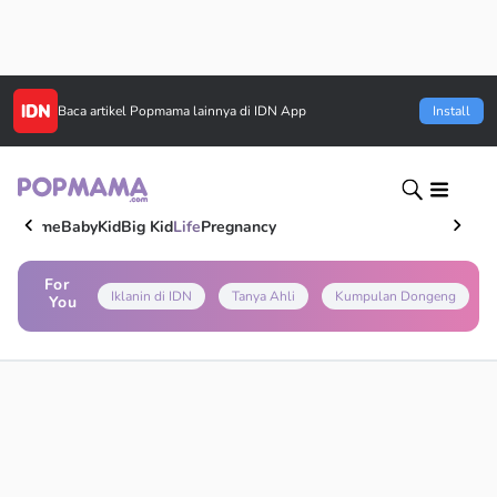
Baca artikel
Popmama
lainnya di IDN App
Install
Home
Baby
Kid
Big Kid
Life
Pregnancy
For
Iklanin di IDN
Tanya Ahli
Kumpulan Dongeng
You