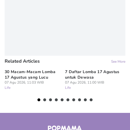
Editor
Denisa Permataningtias
Related Articles
See More
30 Macam-Macam Lomba
7 Daftar Lomba 17 Agustus
7 
17 Agustus yang Lucu
untuk Dewasa
Mi
07 Agu 2026, 11:03 WIB
07 Agu 2026, 11:00 WIB
Sa
Life
Life
07
Lif