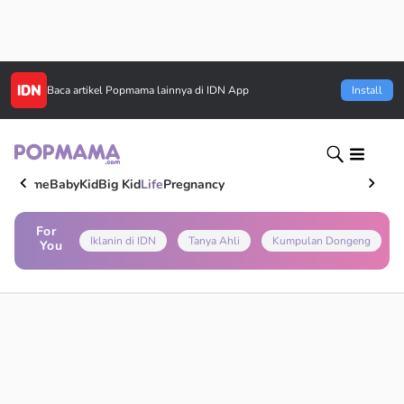
Baca artikel
Popmama
lainnya di IDN App
Install
Home
Baby
Kid
Big Kid
Life
Pregnancy
For
Iklanin di IDN
Tanya Ahli
Kumpulan Dongeng
You