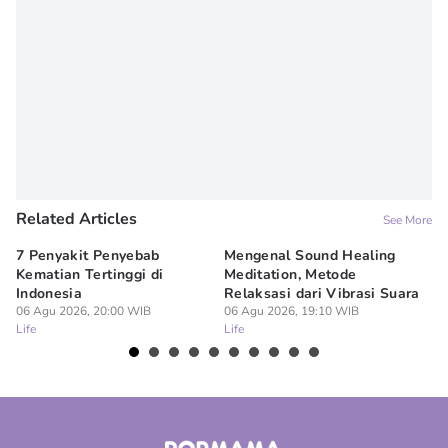
Onic Metheany
Editor
Denisa Permataningtias
Related Articles
See More
7 Penyakit Penyebab
Mengenal Sound Healing
8 
Kematian Tertinggi di
Meditation, Metode
al
Indonesia
Relaksasi dari Vibrasi Suara
Bi
06 Agu 2026, 20:00 WIB
06 Agu 2026, 19:10 WIB
06
Life
Life
Lif