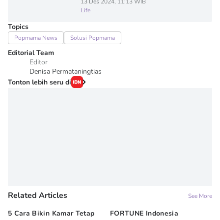
13 Des 2024, 11:13 WIB
Life
Topics
Popmama News
Solusi Popmama
Editorial Team
Editor
Denisa Permataningtias
Tonton lebih seru di
Related Articles
See More
5 Cara Bikin Kamar Tetap
FORTUNE Indonesia
Di