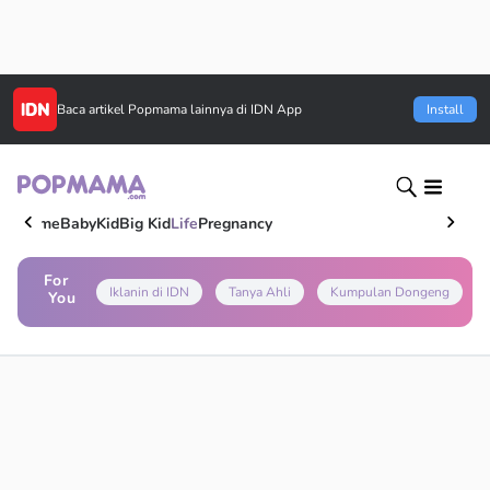
Baca artikel
Popmama
lainnya di IDN App
Install
Home
Baby
Kid
Big Kid
Life
Pregnancy
For
Iklanin di IDN
Tanya Ahli
Kumpulan Dongeng
You