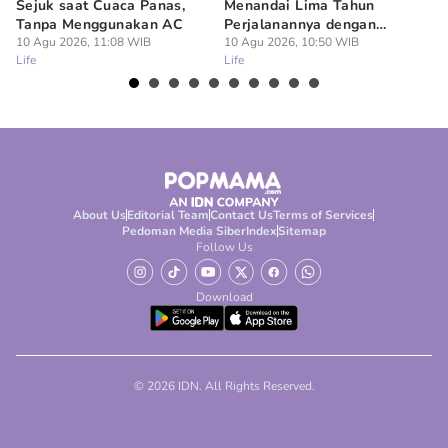
Sejuk saat Cuaca Panas,
Menandai Lima Tahun
r
Tanpa Menggunakan AC
Perjalanannya dengan
Ci
10 Agu 2026, 11:08 WIB
Memperkuat Perannya bagi
10 Agu 2026, 10:50 WIB
10
Life
Life
Lif
Ekosistem Bisnis Indonesia
About Us
Editorial Team
Contact Us
Terms of Services
Pedoman Media Siber
Index
Sitemap
Follow Us
Download
© 2026 IDN. All Rights Reserved.