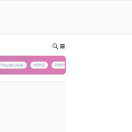
Penyakit Anak
MPASI
POPPAPA