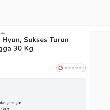
tyle
i Hyun, Sukses Turun
ngga 30 Kg
Add Us on Google
 dan gorengan
hidrat