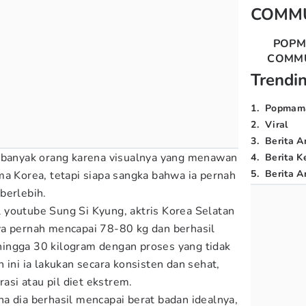
COMM
POP
COMM
Trendi
1
.
Popmam
2
.
Viral
3
.
Berita A
 banyak orang karena visualnya yang menawan
4
.
Berita K
5
.
Berita Ar
ma Korea, tetapi siapa sangka bahwa ia pernah
 berlebih.
youtube Sung Si Kyung, aktris Korea Selatan
ya pernah mencapai 78-80 kg dan berhasil
ingga 30 kilogram dengan proses yang tidak
 ini ia lakukan secara konsisten dan sehat,
rasi atau pil diet ekstrem.
a dia berhasil mencapai berat badan idealnya,