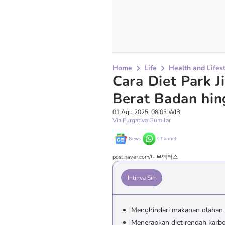
Home
Life
Health and Lifes
Cara Diet Park J
Berat Badan hi
01 Agu 2025, 08:03 WIB
Via Furgativa Gumilar
News
Channel
post.naver.com/나무엑터스
Intinya Sih
Menghindari makanan olahan
Menerapkan diet rendah karbo