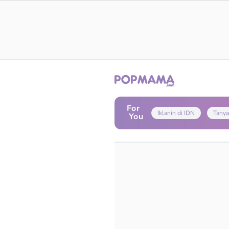
For
Iklanin di IDN
Tanya
You