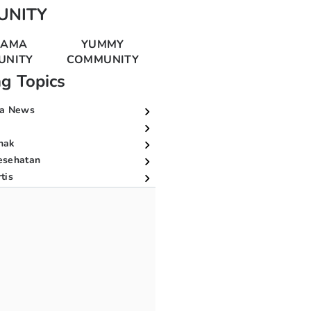
UNITY
MAMA
YUMMY
UNITY
COMMUNITY
ng Topics
a News
nak
esehatan
tis