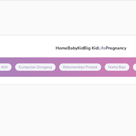
Home
Baby
Kid
Big Kid
Life
Pregnancy
 Ahli
Kumpulan Dongeng
Rekomendasi Produk
Nama Bayi