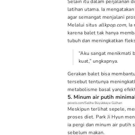
Selain itu dalam perjalanan d
latihan utama. Ia mengataka
agar semangat menjalani pro
Melalui situs
allkpop.com
, I
karena balet tak hanya memba
tubuh dan meningkatkan fleksi
“Aku sangat menikmati b
kuat,” ungkapnya.
Gerakan balet bisa membantu
tersebut tentunya meningkatk
metabolisme basal yang efek
5. Minum air putih minimal
pexels.com/Saliha Büyükkaya Gülhan
Meskipun terlihat sepele, me
proses diet. Park Ji Hyun me
ia pergi dan minum air putih 
sebelum makan.