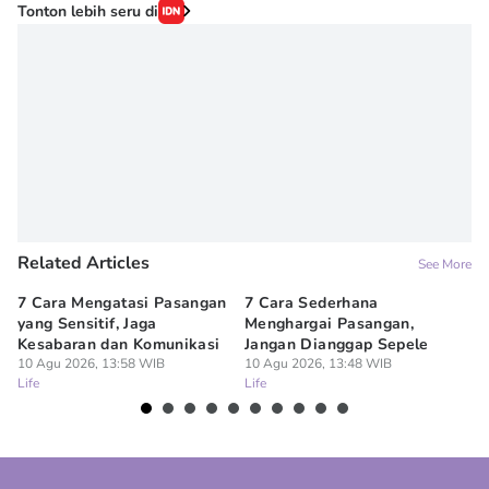
Editor
Tonton lebih seru di
Erick Akbar
Editor
Denisa Permataningtias
Related Articles
See More
7 Cara Mengatasi Pasangan
7 Cara Sederhana
In
yang Sensitif, Jaga
Menghargai Pasangan,
Dr
Kesabaran dan Komunikasi
Jangan Dianggap Sepele
da
10 Agu 2026, 13:58 WIB
10 Agu 2026, 13:48 WIB
10
Life
Life
Lif