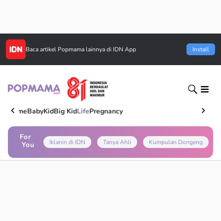
Baca artikel
Popmama
lainnya di IDN App
Install
Home
Baby
Kid
Big Kid
Life
Pregnancy
For
Iklanin di IDN
Tanya Ahli
Kumpulan Dongeng
You