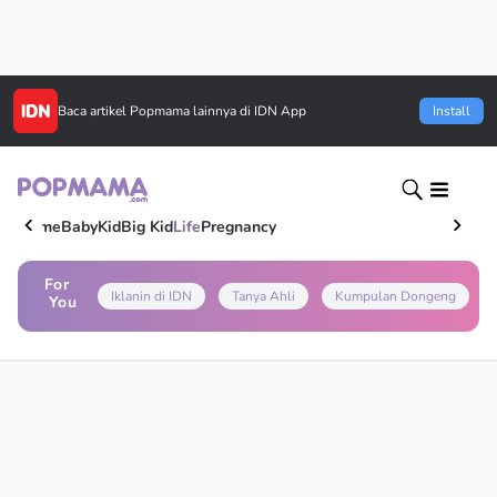
Baca artikel
Popmama
lainnya di IDN App
Install
Home
Baby
Kid
Big Kid
Life
Pregnancy
For
Iklanin di IDN
Tanya Ahli
Kumpulan Dongeng
You