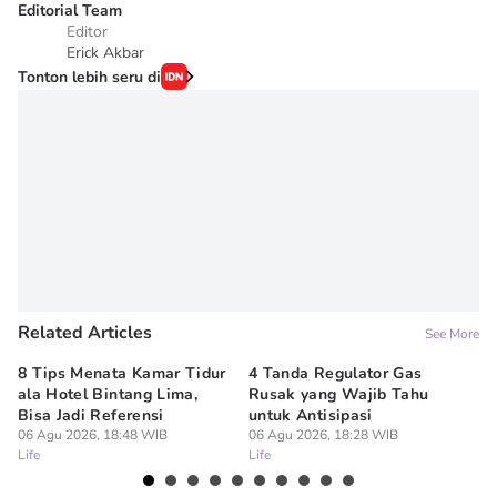
Editorial Team
Editor
Erick Akbar
Tonton lebih seru di
Related Articles
See More
8 Tips Menata Kamar Tidur
4 Tanda Regulator Gas
Ar
ala Hotel Bintang Lima,
Rusak yang Wajib Tahu
Ru
Bisa Jadi Referensi
untuk Antisipasi
Bu
06 Agu 2026, 18:48 WIB
06 Agu 2026, 18:28 WIB
06
Life
Life
Lif