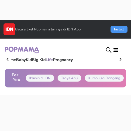
Baca artikel
Popmama
lainnya di IDN App
Install
Home
Baby
Kid
Big Kid
Life
Pregnancy
For
Iklanin di IDN
Tanya Ahli
Kumpulan Dongeng
You