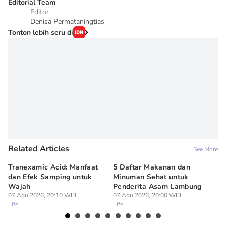
Editorial Team
Editor
Denisa Permataningtias
Tonton lebih seru di
Related Articles
See More
Tranexamic Acid: Manfaat
5 Daftar Makanan dan
Ap
dan Efek Samping untuk
Minuman Sehat untuk
5 
Wajah
Penderita Asam Lambung
07
Lif
07 Agu 2026, 20:10 WIB
07 Agu 2026, 20:00 WIB
Life
Life