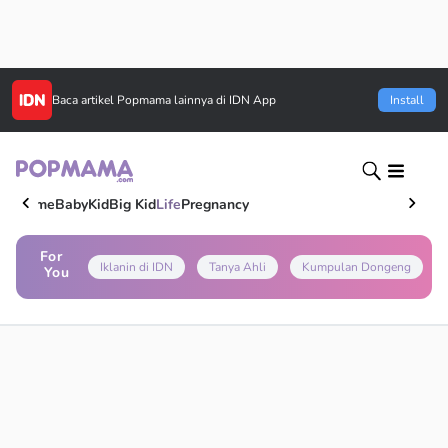
Baca artikel
Popmama
lainnya di IDN App
Install
Home
Baby
Kid
Big Kid
Life
Pregnancy
For
Iklanin di IDN
Tanya Ahli
Kumpulan Dongeng
You