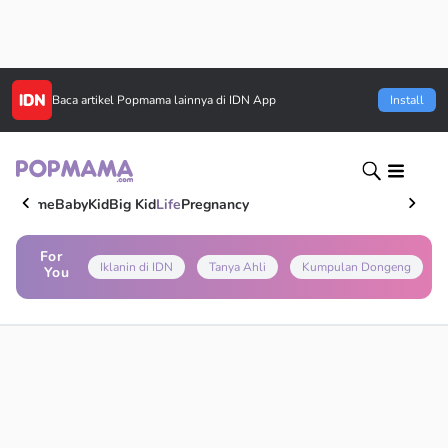
Baca artikel
Popmama
lainnya di IDN App
Install
Home
Baby
Kid
Big Kid
Life
Pregnancy
For
Iklanin di IDN
Tanya Ahli
Kumpulan Dongeng
You