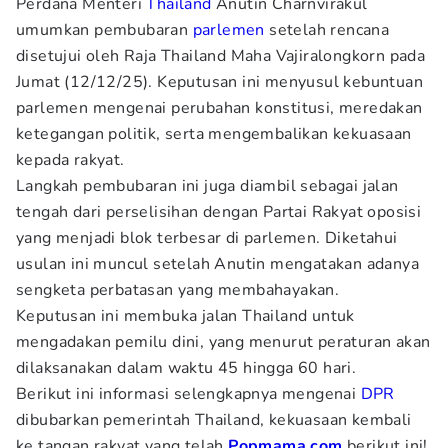
Perdana Menteri
Thailand
Anutin Charnvirakul
umumkan pembubaran
parlemen
setelah rencana
disetujui oleh Raja Thailand Maha Vajiralongkorn pada
Jumat (12/12/25). Keputusan ini menyusul kebuntuan
parlemen mengenai perubahan konstitusi, meredakan
ketegangan politik, serta mengembalikan kekuasaan
kepada rakyat.
Langkah pembubaran ini juga diambil sebagai jalan
tengah dari perselisihan dengan Partai Rakyat oposisi
yang menjadi blok terbesar di parlemen. Diketahui
usulan ini muncul setelah Anutin mengatakan adanya
sengketa perbatasan yang membahayakan.
Keputusan ini membuka jalan Thailand untuk
mengadakan pemilu dini, yang menurut peraturan akan
dilaksanakan dalam waktu 45 hingga 60 hari.
Berikut ini informasi selengkapnya mengenai
DPR
dibubarkan pemerintah Thailand, kekuasaan kembali
ke tangan rakyat yang telah
Popmama.com
berikut ini!