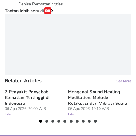
Denisa Permataningtias
Tonton lebih seru di
Related Articles
See More
7 Penyakit Penyebab
Mengenal Sound Healing
8 
Kematian Tertinggi di
Meditation, Metode
al
Indonesia
Relaksasi dari Vibrasi Suara
Bi
06 Agu 2026, 20:00 WIB
06 Agu 2026, 19:10 WIB
06
Life
Life
Lif