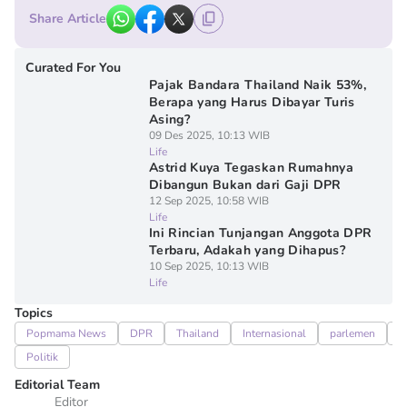
Share Article
Curated For You
Pajak Bandara Thailand Naik 53%,
Berapa yang Harus Dibayar Turis
Asing?
09 Des 2025, 10:13 WIB
Life
Astrid Kuya Tegaskan Rumahnya
Dibangun Bukan dari Gaji DPR
12 Sep 2025, 10:58 WIB
Life
Ini Rincian Tunjangan Anggota DPR
Terbaru, Adakah yang Dihapus?
10 Sep 2025, 10:13 WIB
Life
Topics
Popmama News
DPR
Thailand
Internasional
parlemen
B
Politik
Editorial Team
Editor