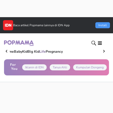
Baca artikel
Popmama
lainnya di IDN App
Install
Home
Baby
Kid
Big Kid
Life
Pregnancy
For
Iklanin di IDN
Tanya Ahli
Kumpulan Dongeng
You