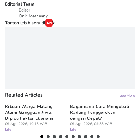
Editorial Team
Editor
Onic Metheany
Tonton lebih seru di
Related Articles
See More
Ribuan Warga Malang
Bagaimana Cara Mengobati
5 
Alami Gangguan Jiwa,
Radang Tenggorokan
Te
Dipicu Faktor Ekonomi
dengan Cepat?
09
Lif
09 Agu 2026, 10:13 WIB
09 Agu 2026, 09:33 WIB
Life
Life