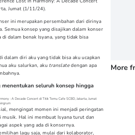
erence Lost In Harmony: A Decade Concert
ta, Jumat (1/11/24).
ser ini merupakan persembahan dari dirinya
a. Semua konsep yang disajikan dalam konser
 di dalam benak Isyana, yang tidak bisa
i dalam diri aku yang tidak bisa aku ucapkan
mua aku salurkan, aku
translate
dengan apa
More f
ambahnya.
ng menentukan seluruh konsep hingga
rmony : A Decade Concert di Titik Temu Cafe SCBD, Jakarta, Jumat
ningrum
sial, mengingat momen ini menjadi peringatan
ri musik. Hal ini membuat Isyana turut dan
agai aspek yang ada di konsernya.
milihan lagu saja, mulai dari kolaborator,