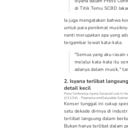
Isyana dalam Press Conf
di Titik Temu SCBD Jakar
Ia juga mengatakan bahwa kon
untuk para penikmat musikny
nanti merupakan apa yang ada
tergambar lewat kata-kata.
"Semua yang aku rasain d
melalui kata-kata itu se
adanya dalam musik," t
2. Isyana terlibat langsu
detail kecil
Press Conference Isyana Sarasvati Lost In Ha
(1/11/24). - Popmama.com/Salsyabila Sukma
Konser tunggal ini cukup spe
satu dekade dirinya di indust
terlibat langsung dalam berb
Bukan hanya terlibat dalam pe