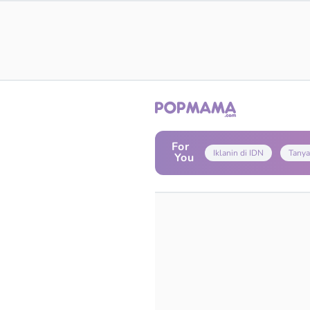
For
Iklanin di IDN
Tanya
You