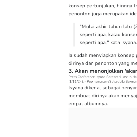
konsep pertunjukan, hingga t
penonton juga merupakan ide 
"Mulai akhir tahun lalu
seperti apa, kalau konser
seperti apa," kata Isyana
Ia sudah menyiapkan konsep 
dirinya dan penonton yang me
3. Akan menonjolkan 'akar'
Press Conference Isyana Sarasvati Lost In Ha
(1/11/24). - Popmama.com/Salsyabila Sukma
Isyana dikenal sebagai penyan
membuat dirinya akan menyaj
empat albumnya.