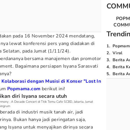
COMM
POP
COMM
Trendi
iadakan pada 16 November 2024 mendatang,
ya lewat konferensi pers yang diadakan di
1
.
Popmam
a Selatan, pada Jumat (1/11/24).
2
.
Viral
ra perdananya bersama manajemen dan promotor
3
.
Berita A
nment. Bagaimana persiapan Isyana Sarasvati
4
.
Berita K
anya?
5
.
Berita Ar
 Kolaborasi dengan Musisi di Konser "Lost In
kum
Popmama.com
berikut ini!
kan diri Isyana secara utuh
rmony : A Decade Concert di Titik Temu Cafe SCBD, Jakarta, Jumat
ningrum
erada di industri musik tanah air, jadi
nya. Bukan hanya jadi peringatan saja,
jang Isyana untuk menyajikan dirinya secara