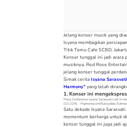
Jelang konser musik yang d
Isyana membagikan persiapann
Titik Temu Cafe SCBD, Jakart
Konser tunggal ini jadi aca
musiknya, Red Rose Entertai
jelang konser tunggal perdan
Simak cerita
Isyana Sarasvati
Harmony"
yang telah dirang
1. Konser ini mengekspresi
Press Conference Isyana Sarasvati Lost In Ha
(1/11/24). - Popmama.com/Salsyabila Sukma
Satu dekade Isyana Sarasvati b
momentum berharga untuk diri
konser tunggal ini juga jadi a