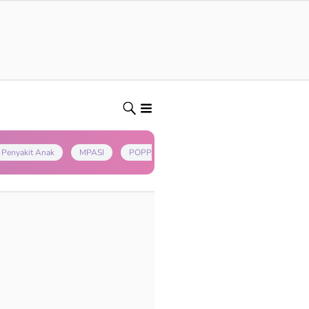
Penyakit Anak
MPASI
POPPAPA