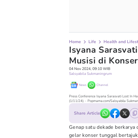
Home
Life
Health and Lifes
Isyana Sarasvat
Musisi di Konse
04 Nov 2024, 09:10 WIB
Salsyabila Sukmaningrum
News
Channel
Press Conference Isyana Sarasvati Lost In Ha
(1/11/24). - Popmama.com/Salsyabila Sukma
Share Article
Genap satu dekade berkarya d
gelar konser tunggal bertaju