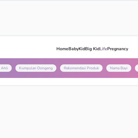
Home
Baby
Kid
Big Kid
Life
Pregnancy
 Ahli
Kumpulan Dongeng
Rekomendasi Produk
Nama Bayi