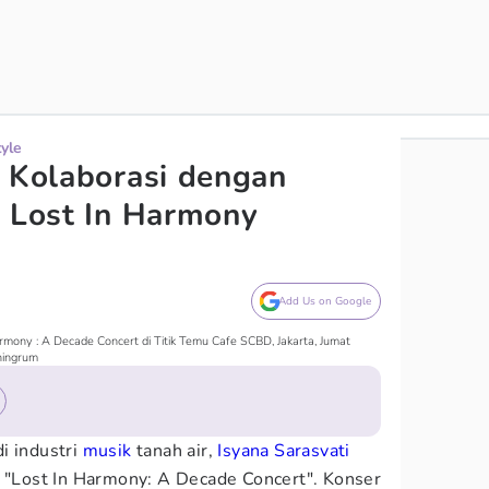
tyle
i Kolaborasi dengan
r Lost In Harmony
Add Us on Google
rmony : A Decade Concert di Titik Temu Cafe SCBD, Jakarta, Jumat
ningrum
i industri
musik
tanah air,
Isyana Sarasvati
k "Lost In Harmony: A Decade Concert". Konser