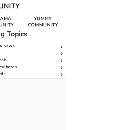
UNITY
MAMA
YUMMY
UNITY
COMMUNITY
ng Topics
a News
nak
esehatan
tis