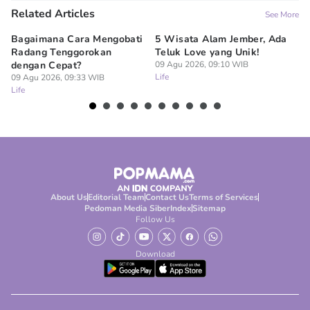
Related Articles
See More
Bagaimana Cara Mengobati
5 Wisata Alam Jember, Ada
7
Radang Tenggorokan
Teluk Love yang Unik!
Ke
dengan Cepat?
09 Agu 2026, 09:10 WIB
R
Life
09 Agu 2026, 09:33 WIB
09
Life
Lif
About Us
Editorial Team
Contact Us
Terms of Services
Pedoman Media Siber
Index
Sitemap
Follow Us
Download