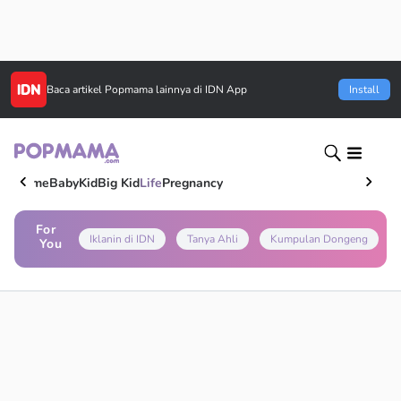
Baca artikel
Popmama
lainnya di IDN App
Install
Home
Baby
Kid
Big Kid
Life
Pregnancy
For
Iklanin di IDN
Tanya Ahli
Kumpulan Dongeng
You