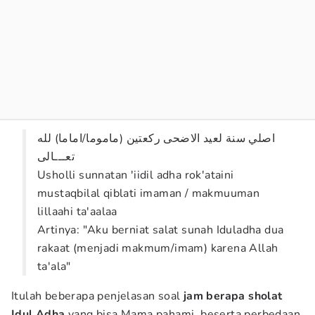
اصلي سنة لعيد الاضحى ركعتين (ماموما/اماما) لله
تعـــالى
Usholli sunnatan 'iidil adha rok'ataini
mustaqbilal qiblati imaman / makmuuman
lillaahi ta'aalaa
Artinya: "Aku berniat salat sunah Iduladha dua
rakaat (menjadi makmum/imam) karena Allah
ta'ala"
Itulah beberapa penjelasan soal
jam berapa sholat
Idul Adha
yang bisa Mama pahami, beserta perbedaan