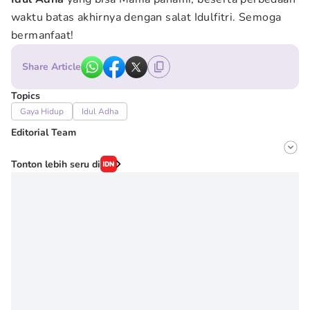
waktu batas akhirnya dengan salat Idulfitri. Semoga
bermanfaat!
Share Article
Topics
Gaya Hidup
Idul Adha
Editorial Team
Editor
Tonton lebih seru di
Onic Metheany
Editor
Erick Akbar