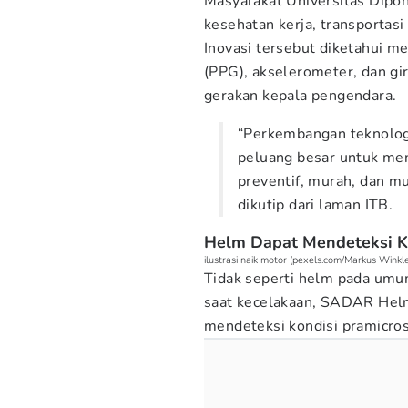
Masyarakat Universitas Dipo
kesehatan kerja, transportas
Inovasi tersebut diketahui 
(PPG), akselerometer, dan gi
gerakan kepala pengendara.
“Perkembangan teknolog
peluang besar untuk me
preventif, murah, dan m
dikutip dari laman ITB.
Helm Dapat Mendeteksi K
ilustrasi naik motor (pexels.com/Markus Winkle
Tidak seperti helm pada umu
saat kecelakaan, SADAR Helm
mendeteksi kondisi pramicro