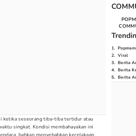
COMM
POP
COMM
Trendi
1
.
Popmam
2
.
Viral
3
.
Berita A
4
.
Berita K
5
.
Berita Ar
ketika seseorang tiba-tiba tertidur atau
waktu singkat. Kondisi membahayakan ini
ngendara, bahkan menyebabkan kecelakaan.