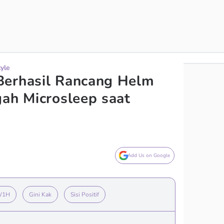
tyle
Berhasil Rancang Helm
gah Microsleep saat
Add Us on Google
W1H
Gini Kak
Sisi Positif