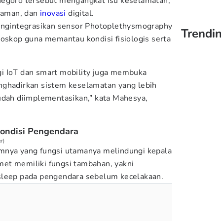
negoro tersebut mengangkat isu keselamatan,
i aman, dan
inovasi
digital.
mengintegrasikan sensor Photoplethysmography
Trendin
roskop guna memantau kondisi fisiologis serta
i IoT dan smart mobility juga membuka
nghadirkan sistem keselamatan yang lebih
udah diimplementasikan,” kata Mahesya,
ondisi Pengendara
r)
mnya yang fungsi utamanya melindungi kepala
et memiliki fungsi tambahan, yakni
sleep pada pengendara sebelum kecelakaan.