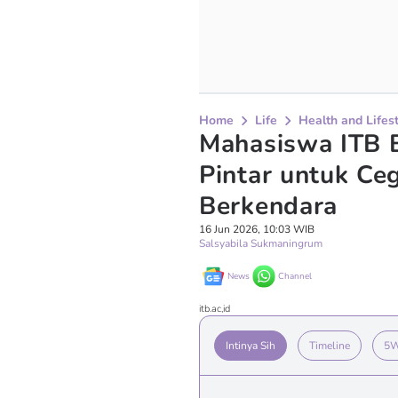
Home
Life
Health and Lifes
Mahasiswa ITB 
Pintar untuk Ce
Berkendara
16 Jun 2026, 10:03 WIB
Salsyabila Sukmaningrum
News
Channel
itb.ac,id
Intinya Sih
Timeline
5