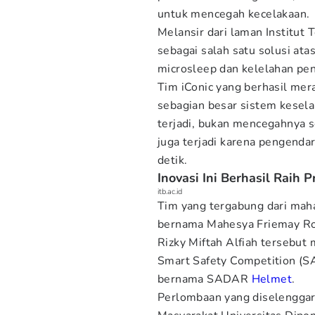
untuk mencegah kecelakaan.
Melansir dari laman Institut 
sebagai salah satu solusi atas
microsleep dan kelelahan pen
Tim iConic yang berhasil mer
sebagian besar sistem kesel
terjadi, bukan mencegahnya se
juga terjadi karena pengenda
detik.
Inovasi Ini Berhasil Raih P
itb.ac.id
Tim yang tergabung dari maha
bernama Mahesya Friemay R
Rizky Miftah Alfiah tersebut 
Smart Safety Competition (
bernama SADAR
Helmet
.
Perlombaan yang diselengga