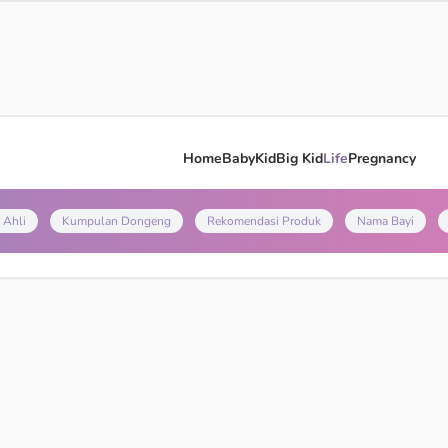
Home
Baby
Kid
Big Kid
Life
Pregnancy
 Ahli
Kumpulan Dongeng
Rekomendasi Produk
Nama Bayi