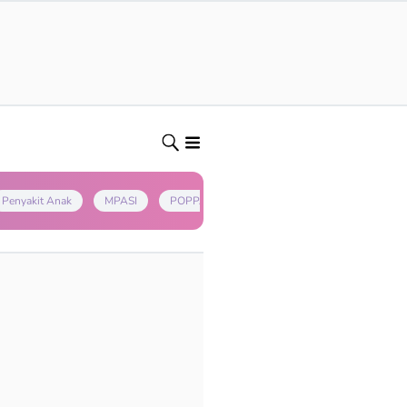
Penyakit Anak
MPASI
POPPAPA