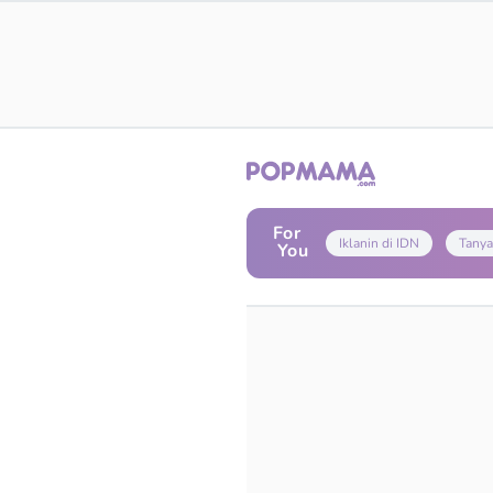
For
Iklanin di IDN
Tanya
You