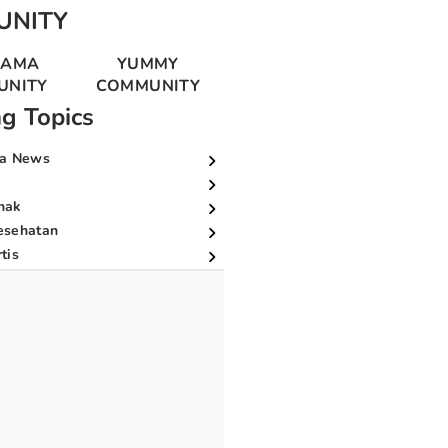
UNITY
MAMA
YUMMY
UNITY
COMMUNITY
ng Topics
a News
nak
esehatan
tis