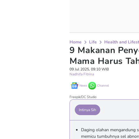
Home
Life
Health and Lifes
9 Makanan Peny
Mama Harus Tah
09 Jul 2025, 09:10 WIB
Nadhifa Fitrina
News
Channel
Freepik/DC Studio
Intinya Sih
Daging olahan mengandung se
memicu tumbuhnya sel abnor