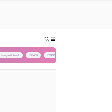
Penyakit Anak
MPASI
POPPAPA