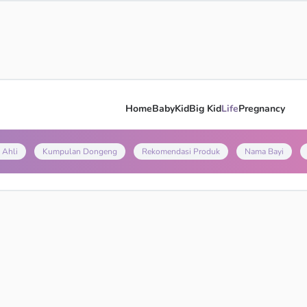
Home
Baby
Kid
Big Kid
Life
Pregnancy
 Ahli
Kumpulan Dongeng
Rekomendasi Produk
Nama Bayi