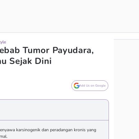
tyle
ebab Tumor Payudara,
u Sejak Dini
Add Us on Google
nyawa karsinogenik dan peradangan kronis yang
mal.