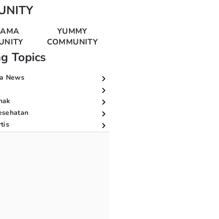
UNITY
MAMA
YUMMY
UNITY
COMMUNITY
ng Topics
a News
nak
esehatan
tis