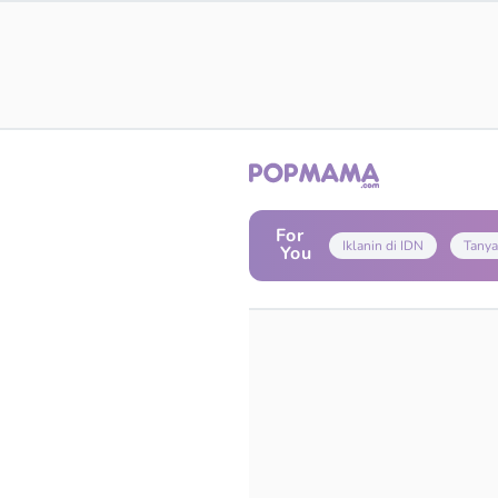
For
Iklanin di IDN
Tanya
You