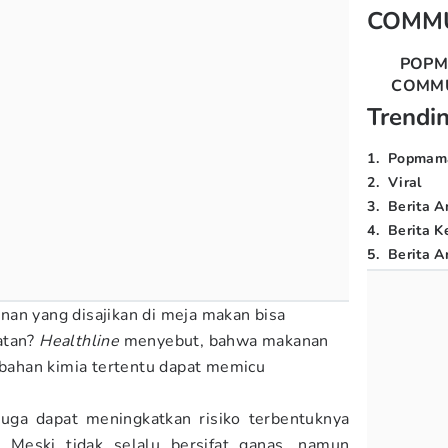
COMM
POP
COMM
Trendi
1
.
Popmam
2
.
Viral
3
.
Berita A
4
.
Berita K
5
.
Berita Ar
an yang disajikan di meja makan bisa
atan?
Healthline
menyebut, bahwa makanan
n bahan kimia tertentu dapat memicu
juga dapat meningkatkan risiko terbentuknya
. Meski tidak selalu bersifat ganas, namun