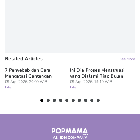
Editor
Denisa Permataningtias
Related Articles
See More
7 Penyebab dan Cara
Ini Dia Proses Menstruasi
6 
Mengatasi Cantengan
yang Dialami Tiap Bulan
Pe
09 Agu 2026, 20:00 WIB
09 Agu 2026, 19:10 WIB
09
Life
Life
Lif