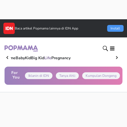
Baca artikel
Popmama
lainnya di IDN App
Install
Home
Baby
Kid
Big Kid
Life
Pregnancy
For
Iklanin di IDN
Tanya Ahli
Kumpulan Dongeng
You