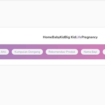
Home
Baby
Kid
Big Kid
Life
Pregnancy
 Ahli
Kumpulan Dongeng
Rekomendasi Produk
Nama Bayi