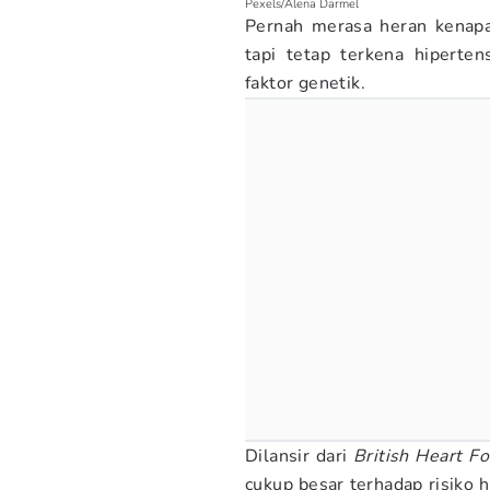
Pexels/Alena Darmel
Pernah merasa heran kenap
tapi tetap terkena hiperten
faktor genetik.
Dilansir dari
British Heart F
cukup besar terhadap risiko h