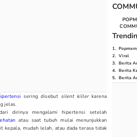
COMM
POP
COMM
Trendi
1
.
Popmam
2
.
Viral
3
.
Berita A
4
.
Berita K
5
.
Berita Ar
ipertensi
sering disebut
silent killer
karena
g jelas.
ri dirinya mengalami hipertensi setelah
ehatan
atau saat tubuh mulai menunjukkan
it kepala, mudah lelah, atau dada terasa tidak