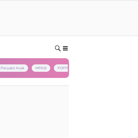
Penyakit Anak
MPASI
POPPAPA