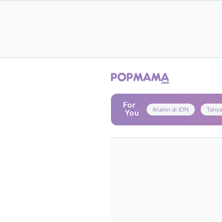
For
Iklanin di IDN
Tanya
You