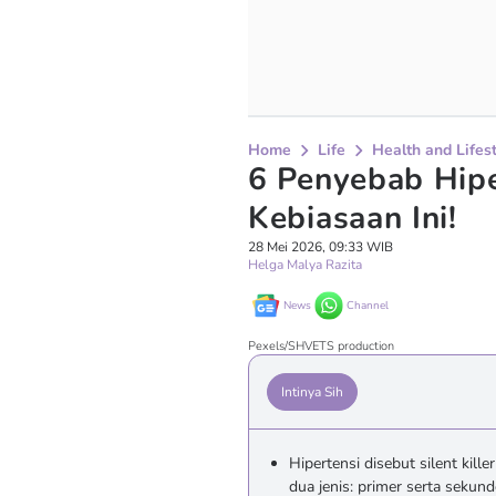
Home
Life
Health and Lifes
6 Penyebab Hipe
Kebiasaan Ini!
28 Mei 2026, 09:33 WIB
Helga Malya Razita
News
Channel
Pexels/SHVETS production
Intinya Sih
Hipertensi disebut silent kille
dua jenis: primer serta sekund