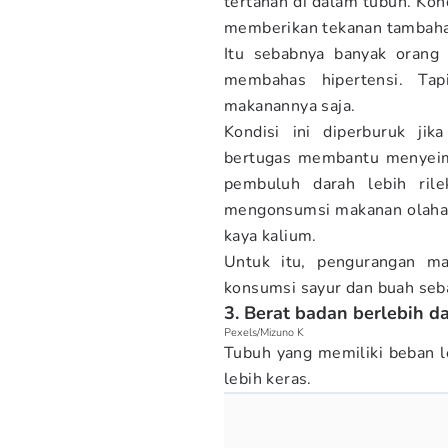
tertahan di dalam tubuh. Ko
memberikan tekanan tambaha
Itu sebabnya banyak orang
membahas hipertensi. Tap
makanannya saja.
Kondisi ini diperburuk jik
bertugas membantu menyeim
pembuluh darah lebih rile
mengonsumsi makanan olahan
kaya kalium.
Untuk itu, pengurangan ma
konsumsi sayur dan buah seb
3. Berat badan berlebih d
Pexels/Mizuno K
Tubuh yang memiliki beban 
lebih keras.