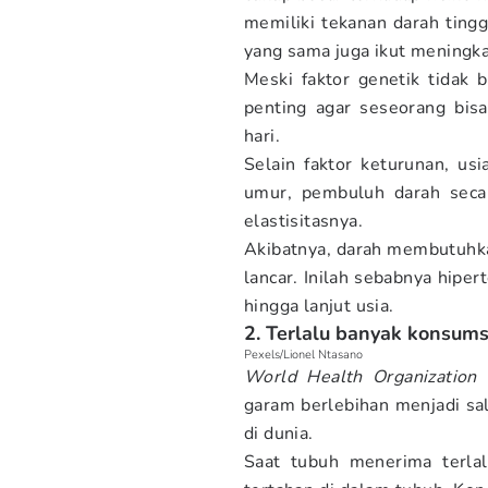
memiliki tekanan darah ting
yang sama juga ikut meningka
Meski faktor genetik tidak b
penting agar seseorang bis
hari.
Selain faktor keturunan, us
umur, pembuluh darah secar
elastisitasnya.
Akibatnya, darah membutuhka
lancar. Inilah sebabnya hipe
hingga lanjut usia.
2. Terlalu banyak konsum
Pexels/Lionel Ntasano
World Health Organization
(
garam berlebihan menjadi sa
di dunia.
Saat tubuh menerima terlal