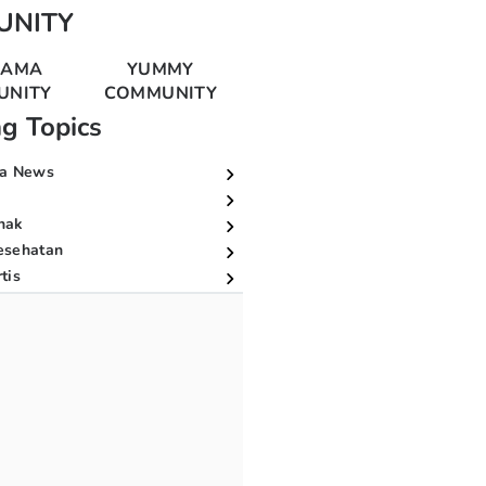
UNITY
MAMA
YUMMY
UNITY
COMMUNITY
ng Topics
a News
nak
esehatan
tis