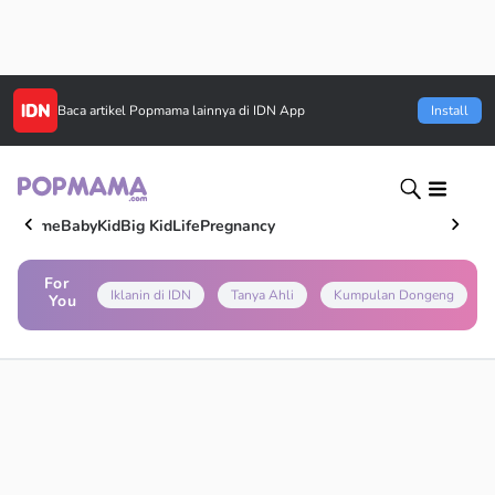
Baca artikel
Popmama
lainnya di IDN App
Install
Home
Baby
Kid
Big Kid
Life
Pregnancy
For
Iklanin di IDN
Tanya Ahli
Kumpulan Dongeng
You