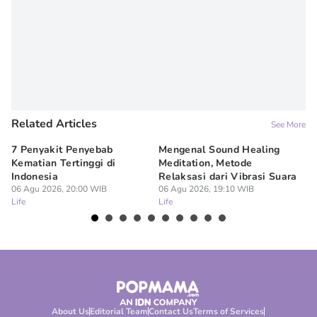
Denisa Permataningtias
Related Articles
See More
7 Penyakit Penyebab
Mengenal Sound Healing
8 
Kematian Tertinggi di
Meditation, Metode
al
Indonesia
Relaksasi dari Vibrasi Suara
Bi
06 Agu 2026, 20:00 WIB
06 Agu 2026, 19:10 WIB
06
Life
Life
Lif
About Us
Editorial Team
Contact Us
Terms of Services