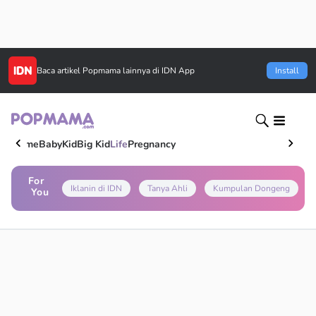
Baca artikel
Popmama
lainnya di IDN App
Install
Home
Baby
Kid
Big Kid
Life
Pregnancy
For
Iklanin di IDN
Tanya Ahli
Kumpulan Dongeng
You