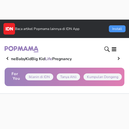
Baca artikel
Popmama
lainnya di IDN App
Install
Home
Baby
Kid
Big Kid
Life
Pregnancy
For
Iklanin di IDN
Tanya Ahli
Kumpulan Dongeng
You