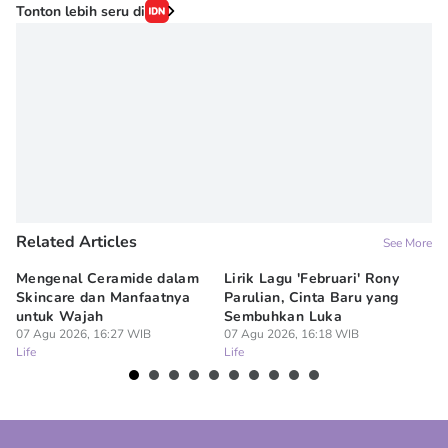
Editor
Tonton lebih seru di
savira Ivanka
Editor
Denisa Permataningtias
Related Articles
See More
Mengenal Ceramide dalam
Lirik Lagu 'Februari' Rony
Me
Skincare dan Manfaatnya
Parulian, Cinta Baru yang
ya
untuk Wajah
Sembuhkan Luka
un
07 Agu 2026, 16:27 WIB
07 Agu 2026, 16:18 WIB
07
Life
Life
Lif