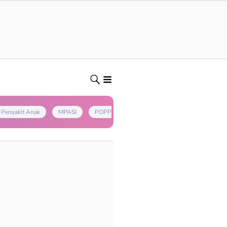
Penyakit Anak
MPASI
POPPAPA