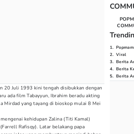
COMM
POP
COMM
Trendi
1
.
Popmam
2
.
Viral
3
.
Berita A
4
.
Berita K
5
.
Berita Ar
an 20 Juli 1993 kini tengah disibukkan dengan
aru ada film Tabayyun, Ibrahim beradu akting
la Mirdad yang tayang di bioskop mulai 8 Mei
 mengenai kehidupan Zalina (Titi Kamal)
(Farrell Rafisqy). Latar belakang papa