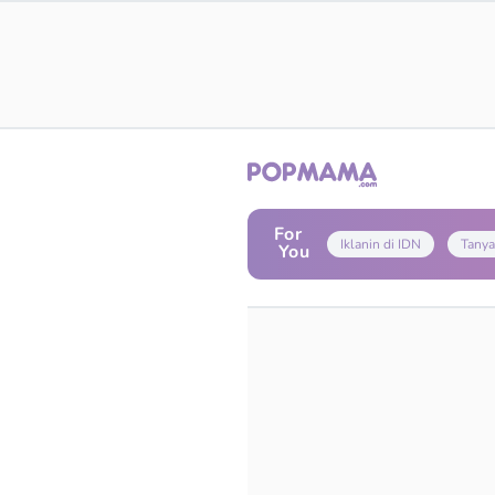
For
Iklanin di IDN
Tanya
You