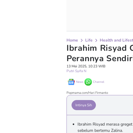
Home
Life
Health and Lifes
Ibrahim Risyad
Perannya Sendir
13 Mei 2025, 10:23 WIB
Putri Syifa N
News
Channel
Popmama.com/Hari Firmanto
Intinya Sih
Ibrahim Risyad merasa greget 
sebelum bertemu Zalina.