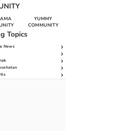
UNITY
MAMA
YUMMY
UNITY
COMMUNITY
ng Topics
a News
nak
esehatan
tis