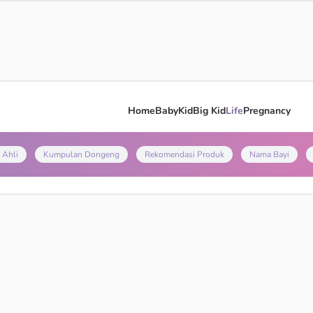
Home
Baby
Kid
Big Kid
Life
Pregnancy
 Ahli
Kumpulan Dongeng
Rekomendasi Produk
Nama Bayi