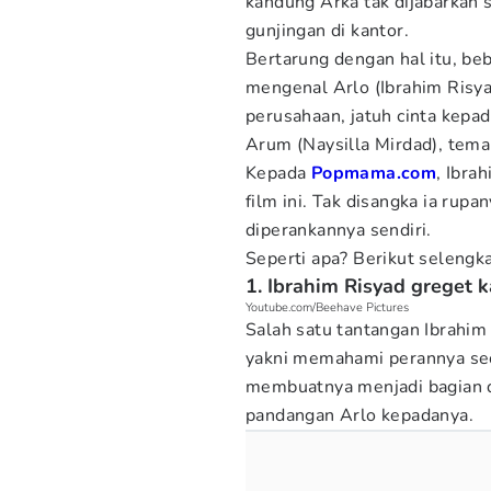
kandung Arka tak dijabarkan
gunjingan di kantor.
Bertarung dengan hal itu, be
mengenal Arlo (Ibrahim Risy
perusahaan, jatuh cinta kepad
Arum (Naysilla Mirdad), tema
Kepada
Popmama.com
, Ibra
film ini. Tak disangka ia rup
diperankannya sendiri.
Seperti apa? Berikut selengk
1. Ibrahim Risyad greget 
Youtube.com/Beehave Pictures
Salah satu tantangan Ibrahi
yakni memahami perannya seca
membuatnya menjadi bagian d
pandangan Arlo kepadanya.