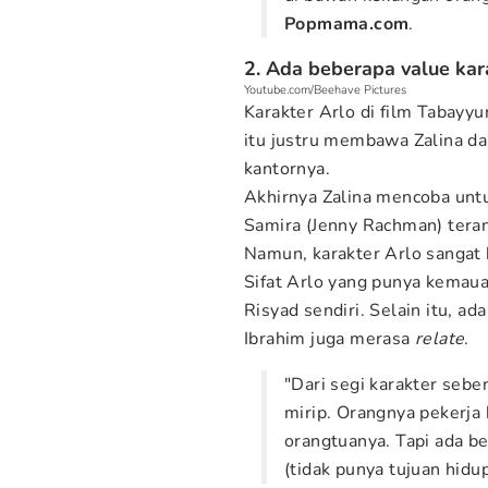
Popmama.com
.
2. Ada beberapa value kar
Youtube.com/Beehave Pictures
Karakter Arlo di film Tabayy
itu justru membawa Zalina da
kantornya.
Akhirnya Zalina mencoba untu
Samira (Jenny Rachman) teran
Namun, karakter Arlo sangat 
Sifat Arlo yang punya kemauan
Risyad sendiri. Selain itu, ad
Ibrahim juga merasa
relate
.
"Dari segi karakter sebe
mirip. Orangnya pekerja
orangtuanya. Tapi ada be
(tidak punya tujuan hidu