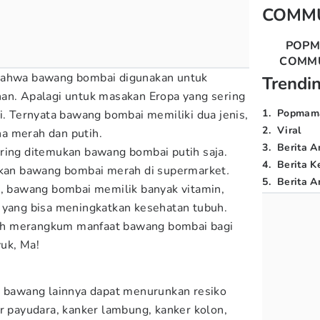
COMM
POP
COMM
 bahwa bawang bombai digunakan untuk
Trendi
an. Apalagi untuk masakan Eropa yang sering
1
.
Popmam
Ternyata bawang bombai memiliki dua jenis,
2
.
Viral
a merah dan putih.
3
.
Berita A
ring ditemukan bawang bombai putih saja.
4
.
Berita K
an bawang bombai merah di supermarket
.
5
.
Berita Ar
a, bawang bombai memilik banyak vitamin,
 yang bisa meningkatkan kesehatan tubuh.
ah merangkum manfaat bawang bombai bagi
uk, Ma!
i bawang lainnya dapat menurunkan resiko
er payudara, kanker lambung, kanker kolon,