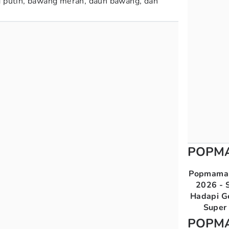
 putih, bawang merah, daun bawang, dan
POPM
Popmama 
2026 - S
Hadapi G
Super 
POPM