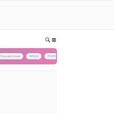
Penyakit Anak
MPASI
POPPAPA