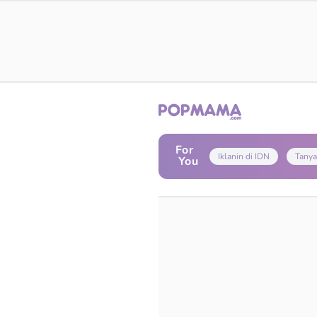
For
Iklanin di IDN
Tanya
You