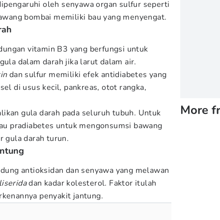
ipengaruhi oleh senyawa organ sulfur seperti
wang bombai memiliki bau yang menyengat.
rah
ungan vitamin B3 yang berfungsi untuk
gula dalam darah jika larut dalam air.
tin
dan sulfur memiliki efek antidiabetes yang
el di usus kecil, pankreas, otot rangka,
More f
ikan gula darah pada seluruh tubuh. Untuk
 atau pradiabetes untuk mengonsumsi bawang
r gula darah turun.
antung
ung antioksidan dan senyawa yang melawan
liserida
dan kadar kolesterol. Faktor itulah
rkenannya penyakit jantung.