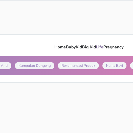
Home
Baby
Kid
Big Kid
Life
Pregnancy
 Ahli
Kumpulan Dongeng
Rekomendasi Produk
Nama Bayi