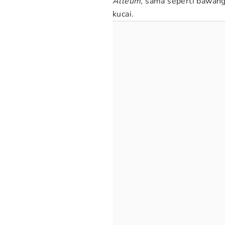
Alleum,
sama seperti bawang
kucai.