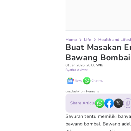
Home
Life
Health and Lifes
Buat Masakan En
Bawang Bombai 
01 Jan 2026, 20:00 WIB
Syafira Akhtari
News
Channel
unsplash/Tom Hermans
Share Article
Sayuran tentu memiliki banya
bawang bombai. Bawang adal