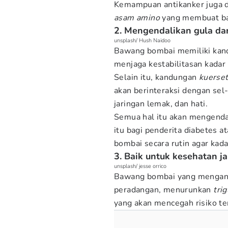
Kemampuan antikanker juga d
asam amino
yang membuat ba
2. Mengendalikan gula da
unsplash/ Hush Naidoo
Bawang bombai memiliki kand
menjaga kestabilitasan kadar 
Selain itu, kandungan
kuerse
akan berinteraksi dengan sel-s
jaringan lemak, dan hati.
Semua hal itu akan mengendal
itu bagi penderita diabetes
bombai secara rutin agar kada
3. Baik untuk kesehatan j
unsplash/ jesse orrico
Bawang bombai yang mengand
peradangan, menurunkan
trig
yang akan mencegah risiko te