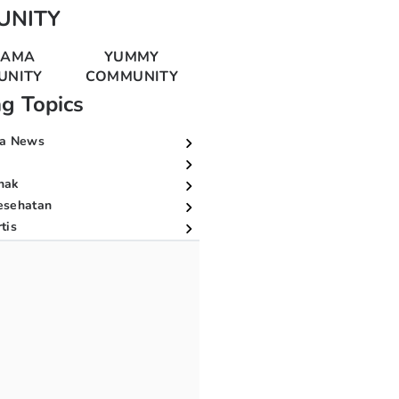
UNITY
MAMA
YUMMY
UNITY
COMMUNITY
ng Topics
a News
nak
esehatan
tis