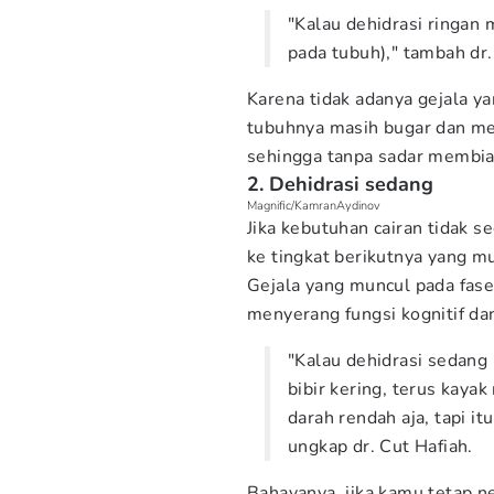
"Kalau dehidrasi ringan
pada tubuh)," tambah dr.
Karena tidak adanya gejala y
tubuhnya masih bugar dan me
sehingga tanpa sadar membia
2. Dehidrasi sedang
Magnific/KamranAydinov
Jika kebutuhan cairan tidak s
ke tingkat berikutnya yang m
Gejala yang muncul pada fase 
menyerang fungsi kognitif dan
"Kalau dehidrasi sedang 
bibir kering, terus kaya
darah rendah aja, tapi it
ungkap dr. Cut Hafiah.
Bahayanya, jika kamu tetap n