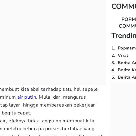
COMM
POP
COMM
Trendi
1
.
Popmam
2
.
Viral
3
.
Berita A
4
.
Berita K
5
.
Berita Ar
membuat kita abai terhadap satu hal sepele
as minum
air putih
. Mulai dari mengurus
atap layar, hingga membereskan pekerjaan
 begitu cepat.
air, efeknya tidak langsung membuat kita
kan melalui beberapa proses bertahap yang