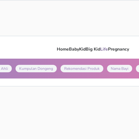
Home
Baby
Kid
Big Kid
Life
Pregnancy
 Ahli
Kumpulan Dongeng
Rekomendasi Produk
Nama Bayi