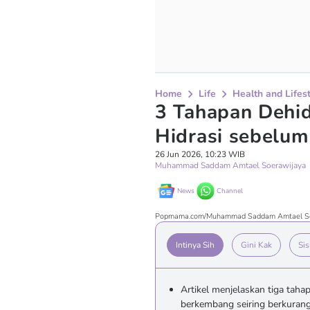
Home
Life
Health and Lifes
3 Tahapan Dehid
Hidrasi sebelu
26 Jun 2026, 10:23 WIB
Muhammad Saddam Amtael Soerawijaya
News
Channel
Popmama.com/Muhammad Saddam Amtael So
Intinya Sih
Gini Kak
Sis
Artikel menjelaskan tiga taha
berkembang seiring berkurang