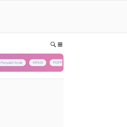
Penyakit Anak
MPASI
POPPAPA