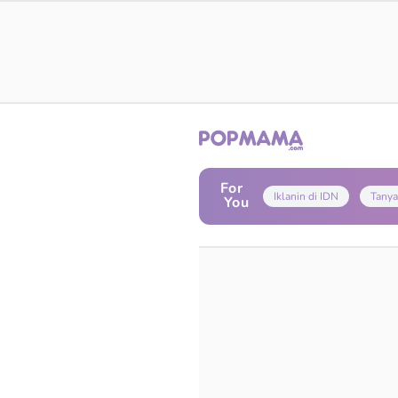
For
Iklanin di IDN
Tanya
You