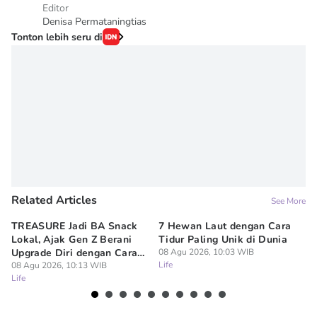
Editor
Denisa Permataningtias
Tonton lebih seru di
Related Articles
See More
TREASURE Jadi BA Snack
7 Hewan Laut dengan Cara
In
Lokal, Ajak Gen Z Berani
Tidur Paling Unik di Dunia
No
Upgrade Diri dengan Cara
08 Agu 2026, 10:03 WIB
Ci
Life
Sendiri
08 Agu 2026, 10:13 WIB
08
Life
Lif