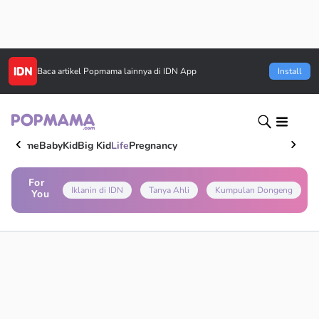
Baca artikel
Popmama
lainnya di IDN App
Install
Home
Baby
Kid
Big Kid
Life
Pregnancy
For
Iklanin di IDN
Tanya Ahli
Kumpulan Dongeng
You