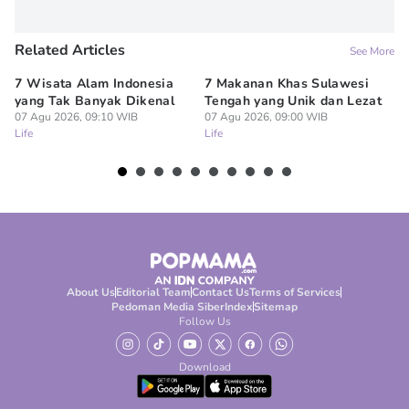
Related Articles
See More
7 Wisata Alam Indonesia
7 Makanan Khas Sulawesi
6 
yang Tak Banyak Dikenal
Tengah yang Unik dan Lezat
Co
07 Agu 2026, 09:10 WIB
07 Agu 2026, 09:00 WIB
07
Life
Life
Lif
About Us
Editorial Team
Contact Us
Terms of Services
Pedoman Media Siber
Index
Sitemap
Follow Us
Download