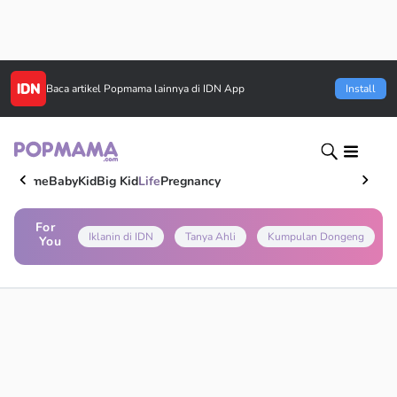
Baca artikel
Popmama
lainnya di IDN App
Install
Home
Baby
Kid
Big Kid
Life
Pregnancy
For
Iklanin di IDN
Tanya Ahli
Kumpulan Dongeng
You