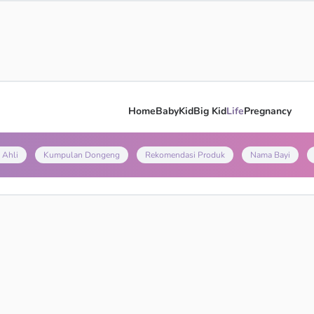
Home
Baby
Kid
Big Kid
Life
Pregnancy
 Ahli
Kumpulan Dongeng
Rekomendasi Produk
Nama Bayi