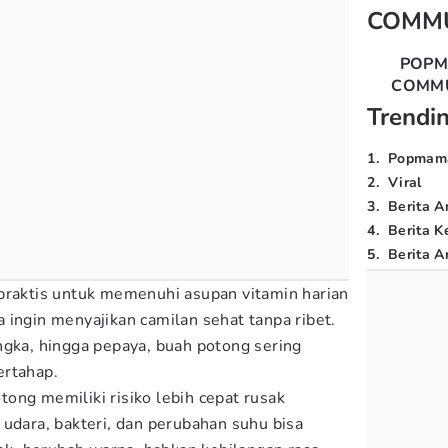
COMM
POP
COMM
Trendi
1
.
Popmam
2
.
Viral
3
.
Berita A
4
.
Berita K
5
.
Berita Ar
praktis untuk memenuhi asupan vitamin harian
 ingin menyajikan camilan sehat tanpa ribet.
ngka, hingga pepaya, buah potong sering
ertahap.
ong memiliki risiko lebih cepat rusak
 udara, bakteri, dan perubahan suhu bisa