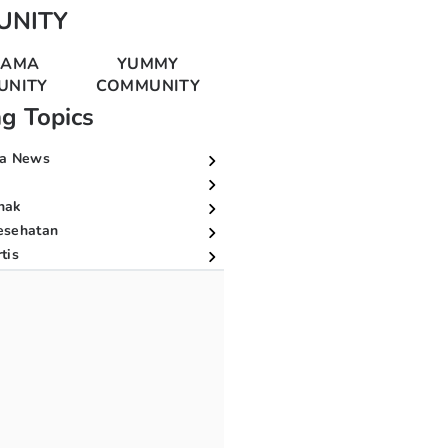
UNITY
MAMA
YUMMY
UNITY
COMMUNITY
ng Topics
a News
nak
esehatan
tis