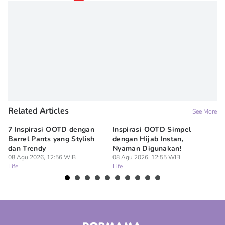
Related Articles
See More
7 Inspirasi OOTD dengan
Inspirasi OOTD Simpel
Me
Barrel Pants yang Stylish
dengan Hijab Instan,
At
dan Trendy
Nyaman Digunakan!
ak
08 Agu 2026, 12:56 WIB
08 Agu 2026, 12:55 WIB
08
Life
Life
Lif