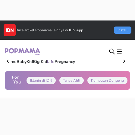
Baca artikel
Popmama
lainnya di IDN App
Install
Home
Baby
Kid
Big Kid
Life
Pregnancy
For
Iklanin di IDN
Tanya Ahli
Kumpulan Dongeng
You