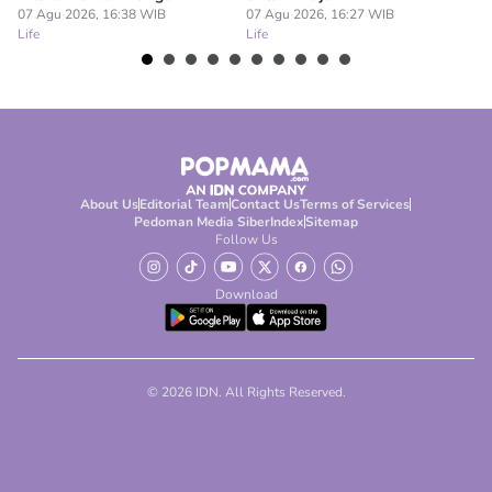
07 Agu 2026, 16:38 WIB
07 Agu 2026, 16:27 WIB
07
Life
Life
Lif
About Us
Editorial Team
Contact Us
Terms of Services
Pedoman Media Siber
Index
Sitemap
Follow Us
Download
© 2026 IDN. All Rights Reserved.