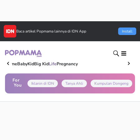
Baca artikel
Popmama
lainnya di IDN App
Install
Home
Baby
Kid
Big Kid
Life
Pregnancy
For
Iklanin di IDN
Tanya Ahli
Kumpulan Dongeng
You