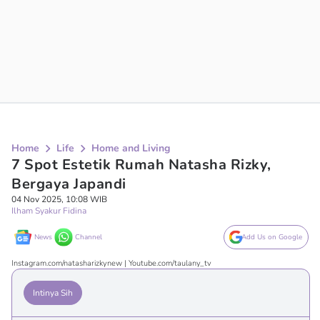
Home
Life
Home and Living
7 Spot Estetik Rumah Natasha Rizky,
Bergaya Japandi
04 Nov 2025, 10:08 WIB
Ilham Syakur Fidina
News
Channel
Add Us on Google
Instagram.com/natasharizkynew | Youtube.com/taulany_tv
Intinya Sih