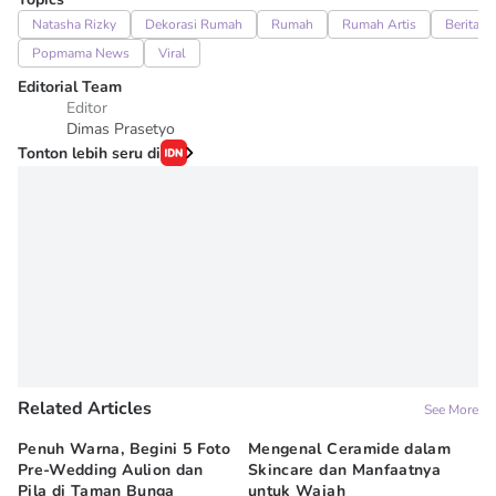
Natasha Rizky
Dekorasi Rumah
Rumah
Rumah Artis
Berita Ar
Popmama News
Viral
Editorial Team
Editor
Dimas Prasetyo
Tonton lebih seru di
Related Articles
See More
Penuh Warna, Begini 5 Foto
Mengenal Ceramide dalam
Li
Pre-Wedding Aulion dan
Skincare dan Manfaatnya
Pa
Pila di Taman Bunga
untuk Wajah
S