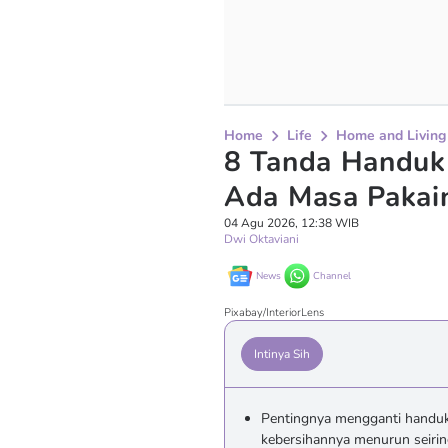
Home
Life
Home and Living
8 Tanda Handuk 
Ada Masa Pakai
04 Agu 2026, 12:38 WIB
Dwi Oktaviani
News
Channel
Pixabay/InteriorLens
Intinya Sih
Pentingnya mengganti handuk 
kebersihannya menurun seirin