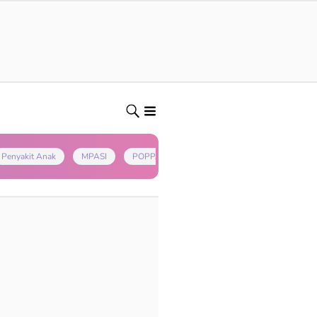
Penyakit Anak
MPASI
POPPAPA