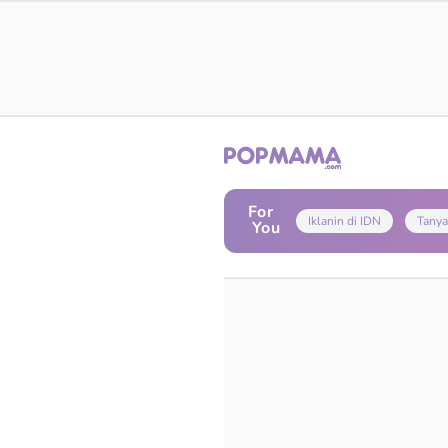
For
Iklanin di IDN
Tanya
You