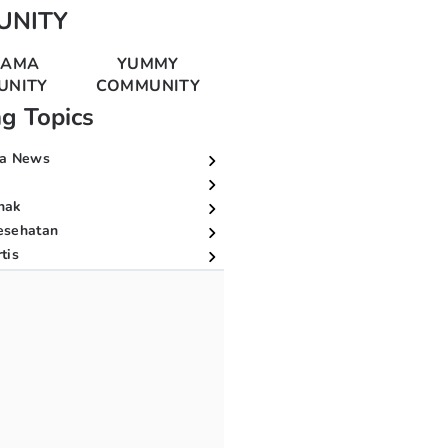
UNITY
MAMA
YUMMY
UNITY
COMMUNITY
ng Topics
a News
nak
esehatan
tis