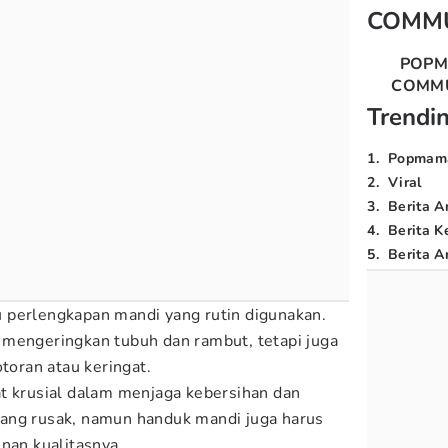
COMM
POP
COMM
Trendi
1
.
Popmam
2
.
Viral
3
.
Berita A
4
.
Berita K
5
.
Berita Ar
 perlengkapan mandi yang rutin digunakan.
 mengeringkan tubuh dan rambut, tetapi juga
otoran atau keringat.
t krusial dalam menjaga kebersihan dan
ang rusak, namun handuk mandi juga harus
unan kualitasnya.