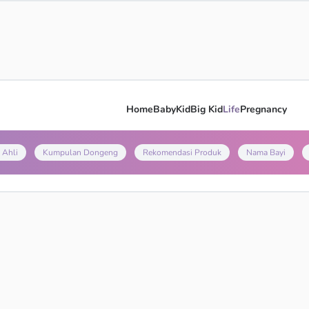
Home
Baby
Kid
Big Kid
Life
Pregnancy
 Ahli
Kumpulan Dongeng
Rekomendasi Produk
Nama Bayi