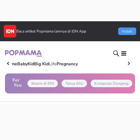
Baca artikel
Popmama
lainnya di IDN App
Install
Home
Baby
Kid
Big Kid
Life
Pregnancy
For
Iklanin di IDN
Tanya Ahli
Kumpulan Dongeng
You