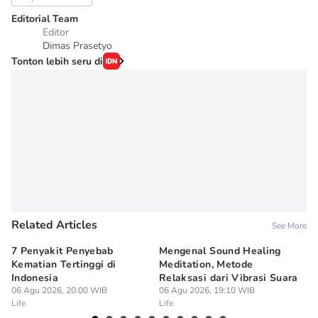
Editorial Team
Editor
Dimas Prasetyo
Tonton lebih seru di
Related Articles
See More
7 Penyakit Penyebab
Mengenal Sound Healing
8 
Kematian Tertinggi di
Meditation, Metode
al
Indonesia
Relaksasi dari Vibrasi Suara
Bi
06 Agu 2026, 20:00 WIB
06 Agu 2026, 19:10 WIB
06
Life
Life
Lif