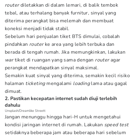
router
diletakkan di dalam lemari, di balik tembok
tebal, atau terhalang banyak furnitur, sinyal yang
diterima perangkat bisa melemah dan membuat
koneksi menjadi tidak stabil.
Sebelum hari penjualan tiket BTS dimulai, cobalah
pindahkan
router
ke area yang lebih terbuka dan
berada di tengah rumah. Jika memungkinkan, lakukan
war
tiket di ruangan yang sama dengan
router
agar
perangkat mendapatkan sinyal maksimal.
Semakin kuat sinyal yang diterima, semakin kecil risiko
halaman
ticketing
mengalami
loading
lama atau gagal
dimuat.
2. Pastikan kecepatan internet sudah diuji terlebih
dahulu
Unsplash/Dreamlike Streett
Jangan menunggu hingga hari-H untuk mengetahui
kondisi jaringan internet di rumah. Lakukan
speed test
setidaknya beberapa jam atau beberapa hari sebelum