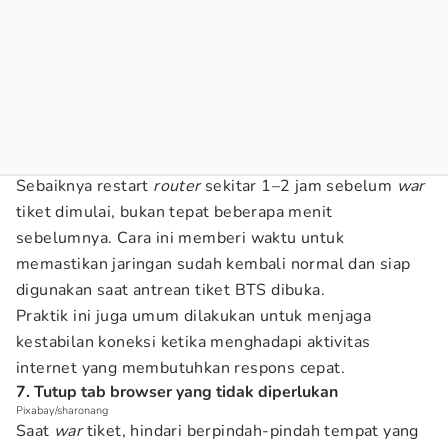
Sebaiknya restart
router
sekitar 1–2 jam sebelum
war
tiket dimulai, bukan tepat beberapa menit
sebelumnya. Cara ini memberi waktu untuk
memastikan jaringan sudah kembali normal dan siap
digunakan saat antrean tiket BTS dibuka.
Praktik ini juga umum dilakukan untuk menjaga
kestabilan koneksi ketika menghadapi aktivitas
internet yang membutuhkan respons cepat.
7. Tutup tab browser yang tidak diperlukan
Pixabay/sharonang
Saat
war
tiket, hindari berpindah-pindah tempat yang