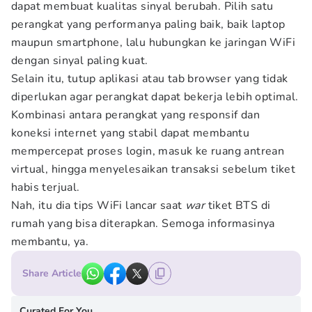
dapat membuat kualitas sinyal berubah. Pilih satu
perangkat yang performanya paling baik, baik laptop
maupun smartphone, lalu hubungkan ke jaringan WiFi
dengan sinyal paling kuat.
Selain itu, tutup aplikasi atau tab browser yang tidak
diperlukan agar perangkat dapat bekerja lebih optimal.
Kombinasi antara perangkat yang responsif dan
koneksi internet yang stabil dapat membantu
mempercepat proses login, masuk ke ruang antrean
virtual, hingga menyelesaikan transaksi sebelum tiket
habis terjual.
Nah, itu dia tips WiFi lancar saat
war
tiket BTS di
rumah yang bisa diterapkan. Semoga informasinya
membantu, ya.
Share Article
Curated For You