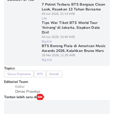
7 Potret Terbaru BTS Bergaya Clean
Look, Rayakan 13 Tahun Bersama
04 Jun 2026, 21:14 WIB
Life
Tips War Tiket BTS World Tour
'Arirang' di Jakarta, Siapkan Data
Diri!
04 Jun 2026, 15:40 WIB
Big Kid
BTS Borong Piala di American Music
Awards 2026, Kalahkan Bruno Mars
26 Mei 2026, 11:35 WIB
Big Kid
Topics
Solusi Popmama
BTS
Rumah
Editorial Team
Editor
Dimas Prasetyo
Tonton lebih seru di