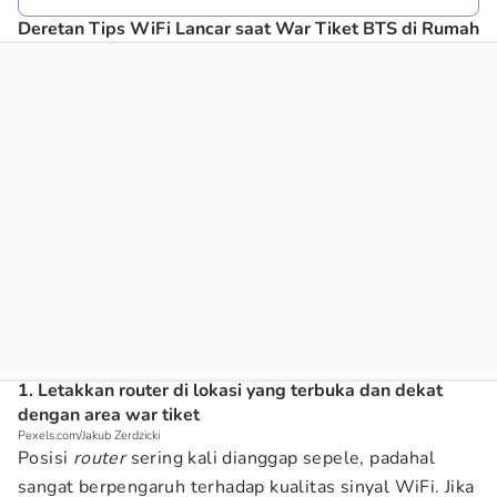
Deretan Tips WiFi Lancar saat War Tiket BTS di Rumah
1. Letakkan router di lokasi yang terbuka dan dekat
dengan area war tiket
Pexels.com/Jakub Zerdzicki
Posisi
router
sering kali dianggap sepele, padahal
sangat berpengaruh terhadap kualitas sinyal WiFi. Jika