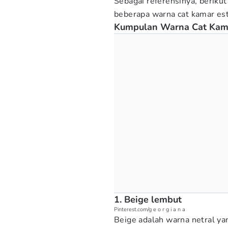
Sebagai referensinya, beriku
beberapa warna cat kamar est
Kumpulan Warna Cat Kamar
1. Beige lembut
Pinterest.com/g e o r g i a n a
Beige adalah warna netral ya