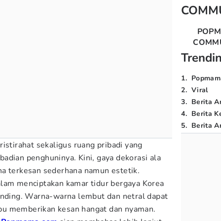
COMM
POP
COMM
Trendi
1
.
Popmam
2
.
Viral
3
.
Berita A
4
.
Berita K
5
.
Berita Ar
istirahat sekaligus ruang pribadi yang
adian penghuninya. Kini, gaya dekorasi ala
na terkesan sederhana namun estetik.
alam menciptakan kamar tidur bergaya Korea
inding. Warna-warna lembut dan netral dapat
pu memberikan kesan hangat dan nyaman.