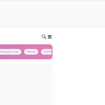
Penyakit Anak
MPASI
POPPAPA