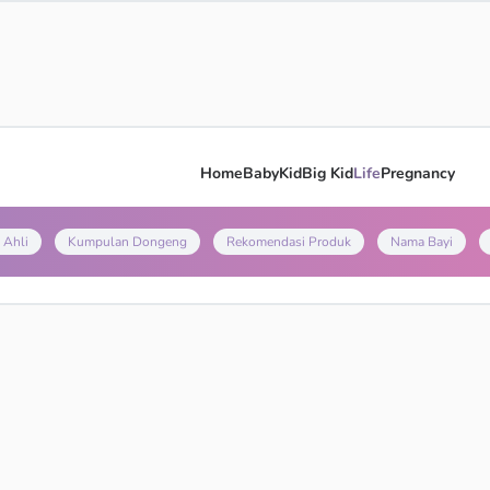
Home
Baby
Kid
Big Kid
Life
Pregnancy
 Ahli
Kumpulan Dongeng
Rekomendasi Produk
Nama Bayi