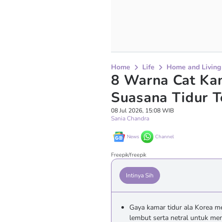
Home
Life
Home and Living
8 Warna Cat Kam
Suasana Tidur 
08 Jul 2026, 15:08 WIB
Sania Chandra
News
Channel
Freepik/freepik
Intinya Sih
Gaya kamar tidur ala Korea 
lembut serta netral untuk me