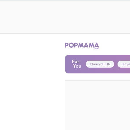
For
Iklanin di IDN
Tanya
You