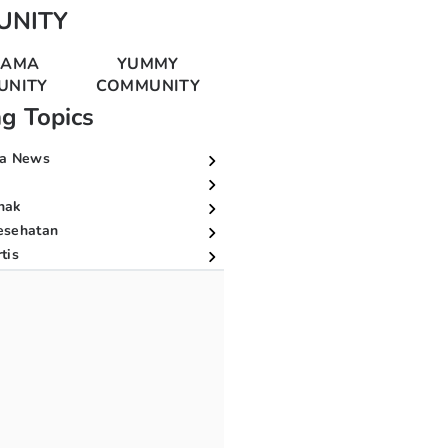
UNITY
MAMA
YUMMY
UNITY
COMMUNITY
ng Topics
a News
nak
esehatan
tis