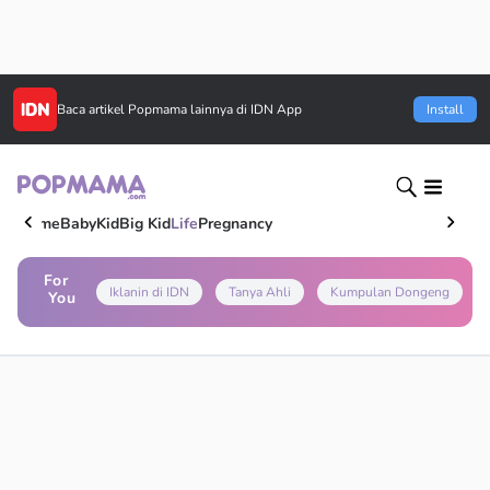
Baca artikel
Popmama
lainnya di IDN App
Install
Home
Baby
Kid
Big Kid
Life
Pregnancy
For
Iklanin di IDN
Tanya Ahli
Kumpulan Dongeng
You