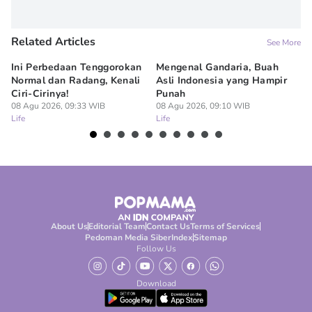
Related Articles
See More
Ini Perbedaan Tenggorokan
Mengenal Gandaria, Buah
5 
Normal dan Radang, Kenali
Asli Indonesia yang Hampir
Ba
Ciri-Cirinya!
Punah
08
Lif
08 Agu 2026, 09:33 WIB
08 Agu 2026, 09:10 WIB
Life
Life
About Us
Editorial Team
Contact Us
Terms of Services
Pedoman Media Siber
Index
Sitemap
Follow Us
Download