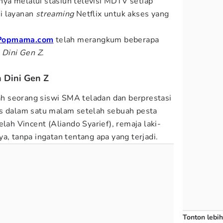
ya melalui stasiun televisi MDTV setiap
i layanan
streaming
Netflix untuk akses yang
Popmama.com
telah merangkum beberapa
 Dini Gen Z
.
n Dini Gen Z
lah seorang siswi SMA teladan dan berprestasi
is dalam satu malam setelah sebuah pesta
elah Vincent (Aliando Syarief), remaja laki-
a, tanpa ingatan tentang apa yang terjadi.
Tonton lebih