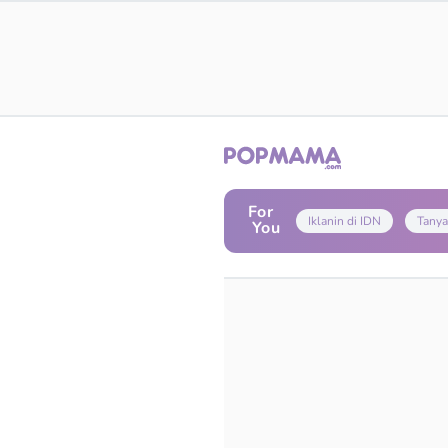
For
Iklanin di IDN
Tanya
You