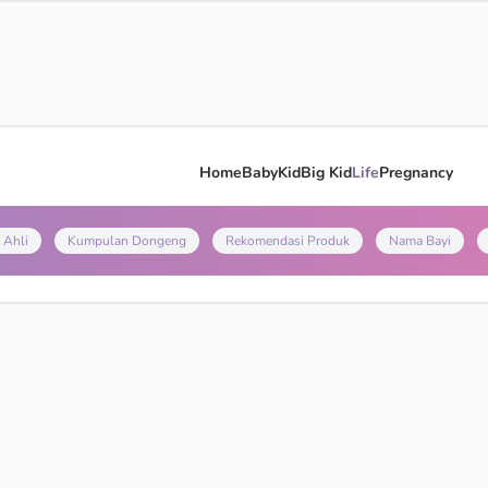
Home
Baby
Kid
Big Kid
Life
Pregnancy
 Ahli
Kumpulan Dongeng
Rekomendasi Produk
Nama Bayi