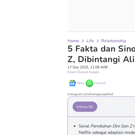
Home
Life
Relationship
5 Fakta dan Sin
Z, Dibintangi Al
17 Des 2025, 11:08 WIB
Kevin Daniel Karalo
News
Channel
Instagram.com/manojpunjabimd
Intinya Sih
Serial
Pernikahan Dini Gen Z
r
Netflix sebagai adaptasi mode