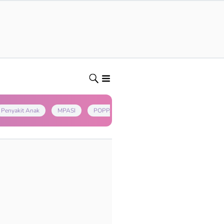
Penyakit Anak
MPASI
POPPAPA