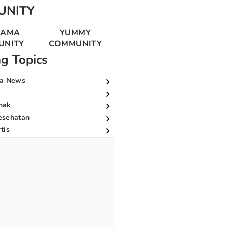
UNITY
MAMA
YUMMY
UNITY
COMMUNITY
ng Topics
a News
nak
esehatan
tis