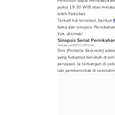
Penonton dapat menyaksikann
pukul 19.30 WIB atau melalu
lebih fleksibel.
Terkait hal tersebut, berikut
fakta dan sinopsis
Pernikahan
Yuk, disimak!
Sinopsis Serial Pernikaha
Youtube.com/MDTV OFFICIAL
Dini (Richelle Skornicki) ada
yang hidupnya berubah drast
perayaan. Ia terbangun di seb
laki pemberontak di sekolahny