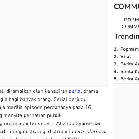
COMM
POP
COMM
Trendi
1
.
Popmam
2
.
Viral
3
.
Berita A
4
.
Berita K
5
.
Berita Ar
ali diramaikan oleh kehadiran
serial
drama
a bagi banyak orang. Serial berjudul
aja merilis episode perdananya pada 16
menyita perhatian publik.
 muda populer seperti Aliando Syarief dan
hadir dengan strategi distribusi
multi-platform
.