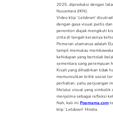
2025, diproduksi dengan lat
Nusantara (IKN).
Video klip ‘
Letdown
’ disutra
dengan gaya visual puitis dan
penonton diajak mengikuti ki
cinta di tengah kerasnya kehi
Pemeran utamanya adalah Ela
tampil memukau membawakan
kehidupan yang bertolak belak
sementara sang perempuan hi
Kisah yang dihadirkan tidak h
memunculkan kritik sosial ter
perhatian, yaitu perjuangan 
Melalui visual yang simbolik
menjelma sebagai refleksi ke
Nah, kali ini
Popmama.com
te
klip ‘
Letdown
’ Hindia.