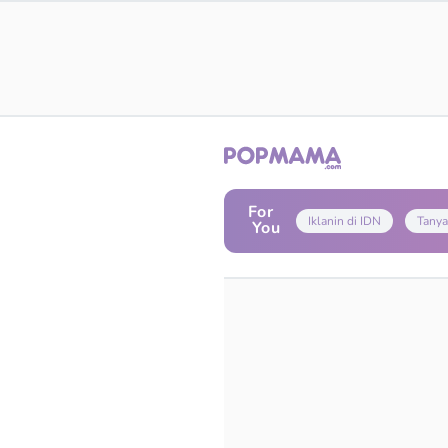
For
Iklanin di IDN
Tanya
You