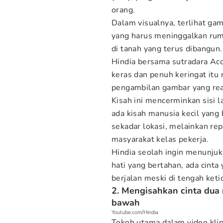
orang.
Dalam visualnya, terlihat ga
yang harus meninggalkan ru
di tanah yang terus dibangun.
Hindia bersama sutradara Aco
keras dan penuh keringat itu
pengambilan gambar yang real
Kisah ini mencerminkan sisi 
ada kisah manusia kecil yang 
sekadar lokasi, melainkan re
masyarakat kelas pekerja.
Hindia seolah ingin menunjuk
hati yang bertahan, ada cinta 
berjalan meski di tengah keti
2. Mengisahkan cinta dua 
bawah
Youtube.com/Hindia
Tokoh utama dalam video klip