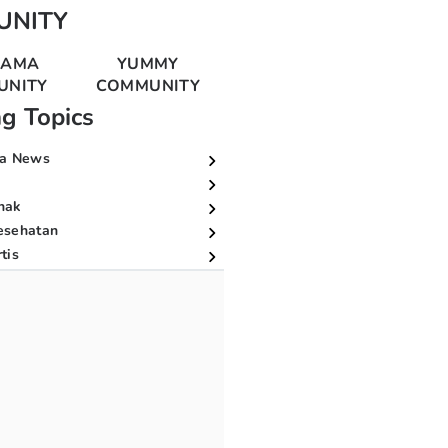
UNITY
MAMA
YUMMY
UNITY
COMMUNITY
ng Topics
a News
nak
esehatan
tis