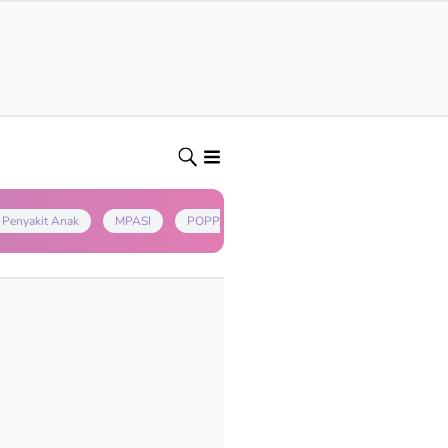
Penyakit Anak
MPASI
POPPAPA