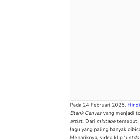
Pada 24 Februari 2025,
Hind
Blank Canvas
yang menjadi to
artis
t. Dari
mixtape
tersebut, 
lagu yang paling banyak dibic
Menariknya, video klip ‘
Letd