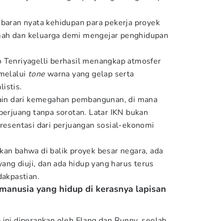
mbaran nyata kehidupan para pekerja proyek
mah dan keluarga demi mengejar penghidupan
 Tenriyagelli berhasil menangkap atmosfer
 melalui
tone
warna yang gelap serta
istis.
lain dari kemegahan pembangunan, di mana
berjuang tanpa sorotan. Latar IKN bukan
presentasi dari perjuangan sosial-ekonomi
kan bahwa di balik proyek besar negara, ada
yang diuji, dan ada hidup yang harus terus
dakpastian.
manusia yang hidup di kerasnya lapisan
 ini diperankan oleh Elang dan Runny, seolah