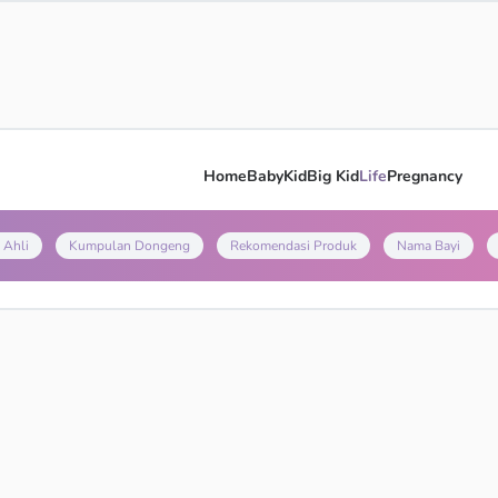
Home
Baby
Kid
Big Kid
Life
Pregnancy
 Ahli
Kumpulan Dongeng
Rekomendasi Produk
Nama Bayi