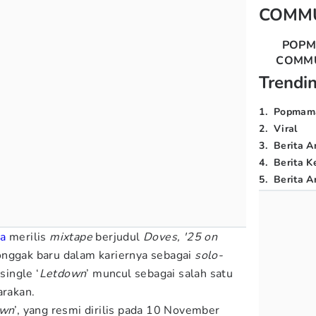
COMM
POP
COMM
Trendi
1
.
Popmam
2
.
Viral
3
.
Berita A
4
.
Berita K
5
.
Berita Ar
ia
merilis
mixtape
berjudul
Doves, '25 on
nggak baru dalam kariernya sebagai
solo-
single ‘
Letdown
’ muncul sebagai salah satu
arakan.
own
’, yang resmi dirilis pada 10 November