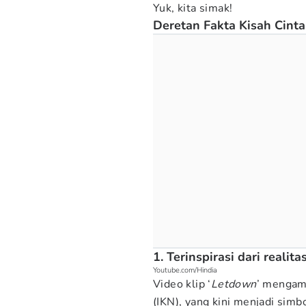
Yuk, kita simak!
Deretan Fakta Kisah Cinta
1. Terinspirasi dari realit
Youtube.com/Hindia
Video klip ‘
Letdown
’ mengam
(IKN), yang kini menjadi sim