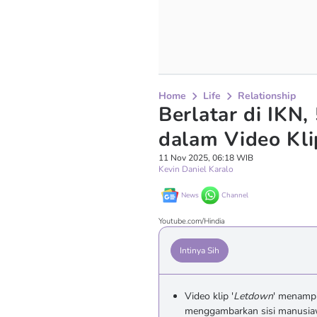
Home
Life
Relationship
Berlatar di IKN,
dalam Video Kli
11 Nov 2025, 06:18 WIB
Kevin Daniel Karalo
News
Channel
Youtube.com/Hindia
Intinya Sih
Video klip '
Letdown
' menampi
menggambarkan sisi manusiawi