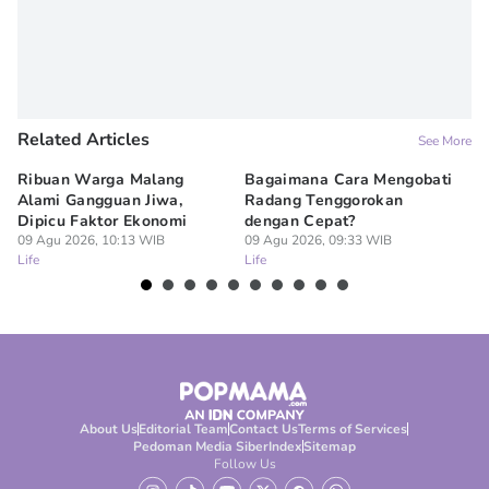
Related Articles
See More
Ribuan Warga Malang
Bagaimana Cara Mengobati
5 
Alami Gangguan Jiwa,
Radang Tenggorokan
Te
Dipicu Faktor Ekonomi
dengan Cepat?
09
Lif
09 Agu 2026, 10:13 WIB
09 Agu 2026, 09:33 WIB
Life
Life
About Us
Editorial Team
Contact Us
Terms of Services
Pedoman Media Siber
Index
Sitemap
Follow Us