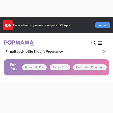
Baca artikel
Popmama
lainnya di IDN App
Install
Home
Baby
Kid
Big Kid
Life
Pregnancy
For
Iklanin di IDN
Tanya Ahli
Kumpulan Dongeng
You