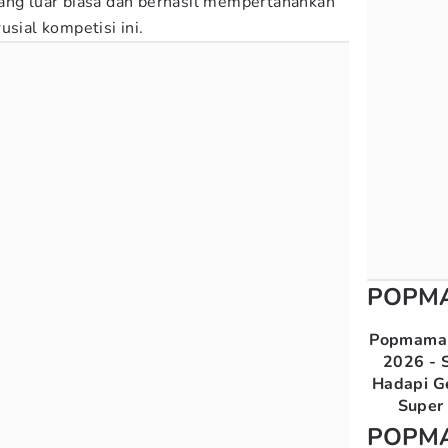
ang luar biasa dan berhasil mempertahankan
usial kompetisi ini.
POPM
Popmama 
2026 - S
Hadapi G
Super 
POPM