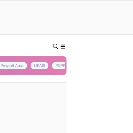
Penyakit Anak
MPASI
POPPAPA