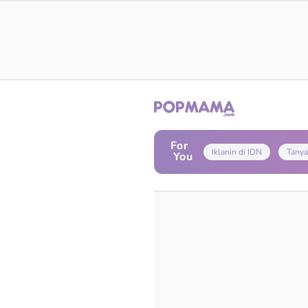
For
Iklanin di IDN
Tanya
You