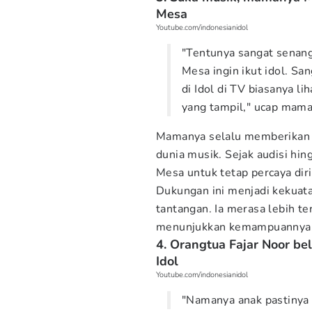
Mesa
Youtube.com/indonesianidol
"Tentunya sangat senang s
Mesa ingin ikut idol. San
di Idol di TV biasanya li
yang tampil," ucap mam
Mamanya selalu memberikan 
dunia musik. Sejak audisi hi
Mesa untuk tetap percaya diri
Dukungan ini menjadi kekuat
tantangan. Ia merasa lebih te
menunjukkan kemampuannya
4. Orangtua Fajar Noor be
Idol
Youtube.com/indonesianidol
"Namanya anak pastinya 