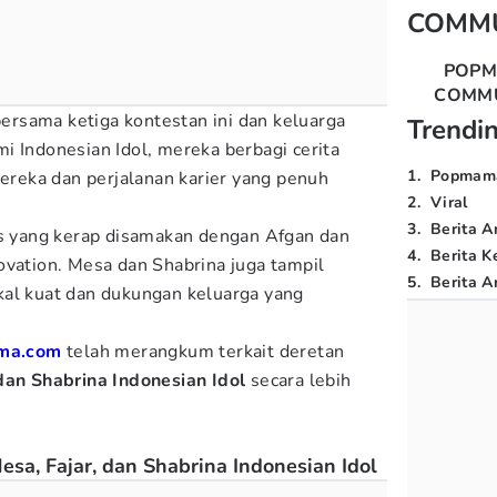
COMM
POP
COMM
rsama ketiga kontestan ini dan keluarga
Trendi
i Indonesian Idol, mereka berbagi cerita
1
.
Popmam
mereka dan perjalanan karier yang penuh
2
.
Viral
3
.
Berita A
as yang kerap disamakan dengan Afgan dan
4
.
Berita K
ovation. Mesa dan Shabrina juga tampil
5
.
Berita Ar
kal kuat dan dukungan keluarga yang
ma.com
telah merangkum terkait deretan
dan Shabrina Indonesian Idol
secara lebih
sa, Fajar, dan Shabrina Indonesian Idol