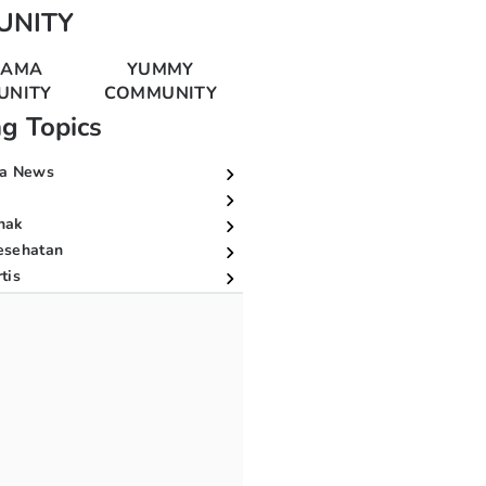
UNITY
MAMA
YUMMY
UNITY
COMMUNITY
ng Topics
a News
nak
esehatan
tis