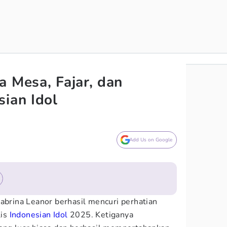
a Mesa, Fajar, dan
sian Idol
Add Us on Google
habrina Leanor berhasil mencuri perhatian
lis
Indonesian Idol
2025. Ketiganya