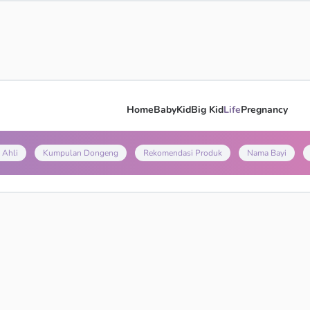
Home
Baby
Kid
Big Kid
Life
Pregnancy
 Ahli
Kumpulan Dongeng
Rekomendasi Produk
Nama Bayi