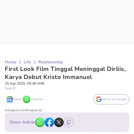
Home
Life
Relationship
First Look Film Tinggal Meninggal Dirilis,
Karya Debut Kristo Immanuel
25 Apr 2025, 09:48 WIB
Juan D
News
Channel
Add Us on Google
Instagram.com/imajinari.id
Share Article