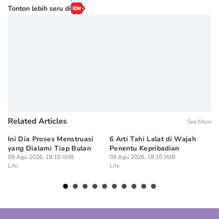
Tonton lebih seru di
Related Articles
See More
Ini Dia Proses Menstruasi
6 Arti Tahi Lalat di Wajah
Ba
yang Dialami Tiap Bulan
Penentu Kepribadian
Pe
09 Agu 2026, 19:10 WIB
09 Agu 2026, 18:10 WIB
Ha
Life
Life
09
Lif