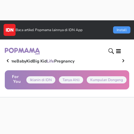
Baca artikel
Popmama
lainnya di IDN App
Install
Home
Baby
Kid
Big Kid
Life
Pregnancy
For
Iklanin di IDN
Tanya Ahli
Kumpulan Dongeng
You