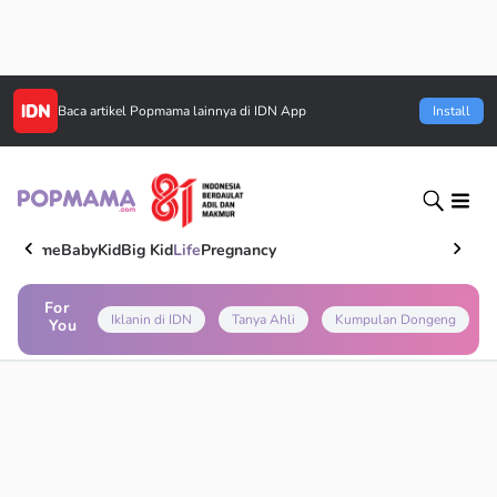
Baca artikel
Popmama
lainnya di IDN App
Install
Home
Baby
Kid
Big Kid
Life
Pregnancy
For
Iklanin di IDN
Tanya Ahli
Kumpulan Dongeng
You