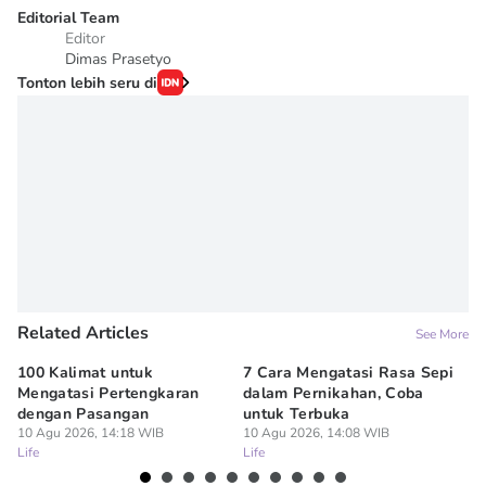
Editorial Team
Editor
Dimas Prasetyo
Tonton lebih seru di
Related Articles
See More
100 Kalimat untuk
7 Cara Mengatasi Rasa Sepi
7 
Mengatasi Pertengkaran
dalam Pernikahan, Coba
ya
dengan Pasangan
untuk Terbuka
Ke
10 Agu 2026, 14:18 WIB
10 Agu 2026, 14:08 WIB
10
Life
Life
Lif