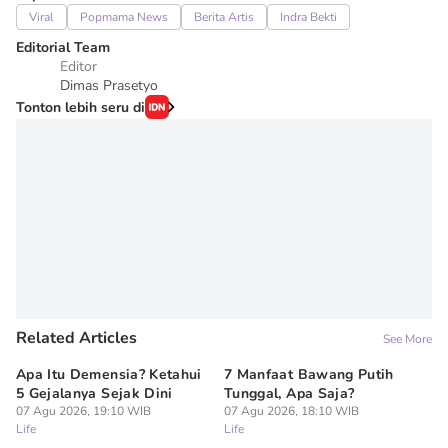
Viral
Popmama News
Berita Artis
Indra Bekti
Editorial Team
Editor
Dimas Prasetyo
Tonton lebih seru di
Related Articles
See More
Apa Itu Demensia? Ketahui
7 Manfaat Bawang Putih
7 
5 Gejalanya Sejak Dini
Tunggal, Apa Saja?
al
07 Agu 2026, 19:10 WIB
07 Agu 2026, 18:10 WIB
Ta
Life
Life
07