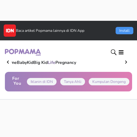
Baca artikel
Popmama
lainnya di IDN App
Install
Home
Baby
Kid
Big Kid
Life
Pregnancy
For
Iklanin di IDN
Tanya Ahli
Kumpulan Dongeng
You