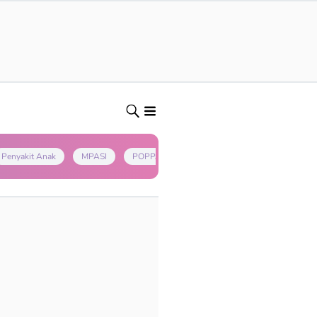
Penyakit Anak
MPASI
POPPAPA