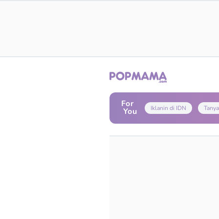
For
Iklanin di IDN
Tanya
You