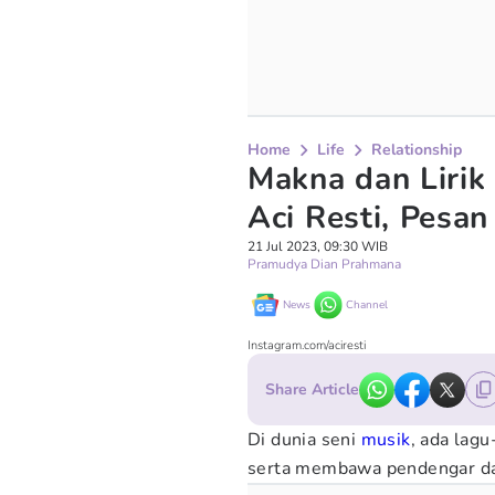
Home
Life
Relationship
Makna dan Lirik 
Aci Resti, Pesa
21 Jul 2023, 09:30 WIB
Pramudya Dian Prahmana
News
Channel
Instagram.com/aciresti
Share Article
Di dunia seni
musik
, ada lag
serta membawa pendengar da