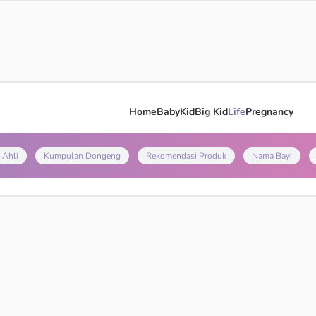
Home
Baby
Kid
Big Kid
Life
Pregnancy
 Ahli
Kumpulan Dongeng
Rekomendasi Produk
Nama Bayi