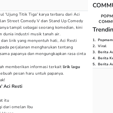
COMM
l 'Ujung Titik Tiga' karya terbaru dari Aci
POP
olan Street Comedy V dan Stand Up Comedy
COMM
nya tampil sebagai seorang komedian, kini
Trendi
m dunia industri musik tanah air.
1
.
Popmam
dan lirik yang menyentuh hati, Aci Resti
2
.
Viral
ada perjalanan mengharukan tentang
3
.
Berita A
ama papanya dan mengungkapkan rasa cinta
4
.
Berita K
5
.
Berita Ar
lah memberikan informasi terkait
lirik lagu
 sebuah pesan haru untuk papanya.
ak!
a' Aci Resti
at itu
gi dari omelan Ibu