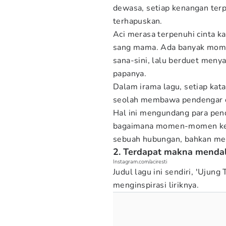
dewasa, setiap kenangan terp
terhapuskan.
Aci merasa terpenuhi cinta k
sang mama. Ada banyak momen
sana-sini, lalu berduet meny
papanya.
Dalam irama lagu, setiap kata
seolah membawa pendengar d
Hal ini mengundang para pe
bagaimana momen-momen kecil
sebuah hubungan, bahkan meng
2. Terdapat makna mendala
Instagram.com/aciresti
Judul lagu ini sendiri, 'Ujun
menginspirasi liriknya.