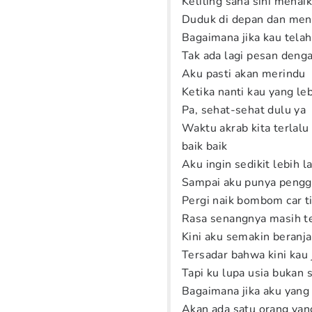
Keliling sana sini menai
Duduk di depan dan men
Bagaimana jika kau telah
Tak ada lagi pesan denga
Aku pasti akan merindu
Ketika nanti kau yang le
Pa, sehat-sehat dulu ya
Waktu akrab kita terlalu
baik baik
Aku ingin sedikit lebih
Sampai aku punya pengg
Pergi naik bombom car t
Rasa senangnya masih t
Kini aku semakin beran
Tersadar bahwa kini kau
Tapi ku lupa usia bukan
Bagaimana jika aku yang 
Akan ada satu orang yan