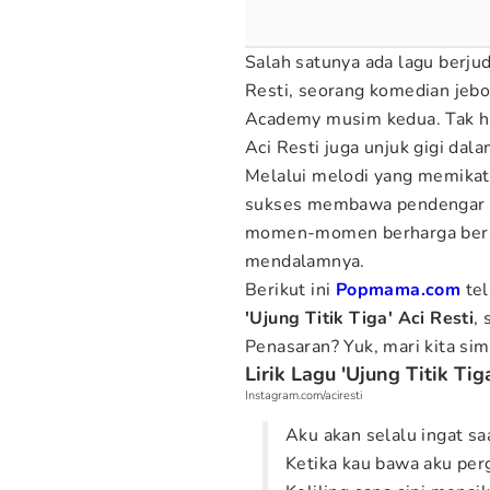
Salah satunya ada lagu berjudu
Resti, seorang komedian jeb
Academy musim kedua. Tak ha
Aci Resti juga unjuk gigi dala
Melalui melodi yang memikat 
sukses membawa pendengar p
momen-momen berharga bers
mendalamnya.
Berikut ini
Popmama.com
te
'Ujung Titik Tiga' Aci Resti
,
Penasaran? Yuk, mari kita sim
Lirik Lagu 'Ujung Titik Tig
Instagram.com/aciresti
Aku akan selalu ingat sa
Ketika kau bawa aku per