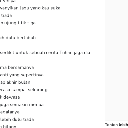
ki Vespa
yanyikan lagu yang kau suka
 tiada
n ujung titik tiga
bih dulu berlabuh
 sedikit untuk sebuah cerita Tuhan jaga dia
 lama bersamanya
anti yang sepertinya
iap akhir bulan
erasa sampai sekarang
jak dewasa
 juga semakin menua
 segalanya
lebih dulu tiada
Tonton lebih
g hilang