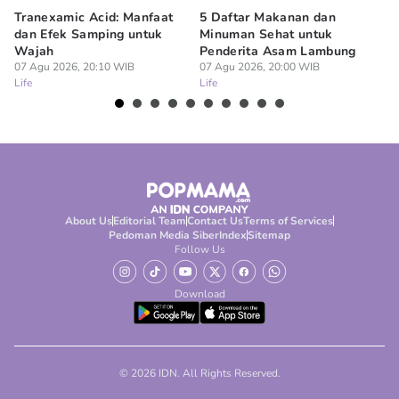
Tranexamic Acid: Manfaat
5 Daftar Makanan dan
Ap
dan Efek Samping untuk
Minuman Sehat untuk
5 
Wajah
Penderita Asam Lambung
07
Lif
07 Agu 2026, 20:10 WIB
07 Agu 2026, 20:00 WIB
Life
Life
About Us
Editorial Team
Contact Us
Terms of Services
Pedoman Media Siber
Index
Sitemap
Follow Us
Download
© 2026 IDN. All Rights Reserved.