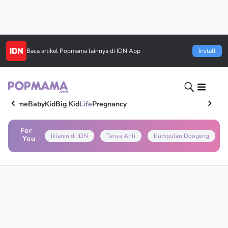
Baca artikel
Popmama
lainnya di IDN App
Install
Home
Baby
Kid
Big Kid
Life
Pregnancy
For
Iklanin di IDN
Tanya Ahli
Kumpulan Dongeng
You