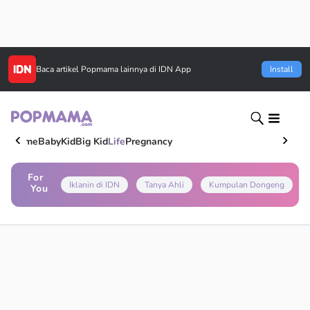
Baca artikel
Popmama
lainnya di IDN App
Install
Home
Baby
Kid
Big Kid
Life
Pregnancy
For
Iklanin di IDN
Tanya Ahli
Kumpulan Dongeng
You