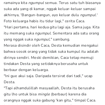
ramainya kita
ngumpul
semua. Terus satu tuh biasanya
suka ada yang di kamar, nggak keluar-keluar sampai
akhirnya, 'Bangun-bangun, ayo keluar dulu
ngumpul
.'
Foto keluarga habis itu tidur lagi," cerita Caca.
"Hari pertama, hari kedua gitu lagi aja. Sama juga. Kita
itu memang suka
ngumpul
. Sementara ada satu orang
yang nggak suka
ngumpul
," sambung.
Merasa disindir oleh Caca, Desta kemudian mengakui
bahwa sosok orang yang tidak suka kumpul itu adalah
dirinya sendiri. Meski demikian, Caca tetap memuji
tindakan Desta yang setidaknya berusaha untuk
berbaur dengan keluarga.
"Ini gue akui saja. Daripada tersirat dari tadi," ucap
Desta.
"Tapi alhamdulillah masyaallah, Desta itu berusaha
gitu lho untuk bisa
mingle
(berbaur) karena dia
orangnya nggak suka gabung 'kan gitu," timpal Caca.