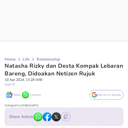
Home
Life
Relationship
Natasha Rizky dan Desta Kompak Lebaran
Bareng, Didoakan Netizen Rujuk
10 Apr 2024, 13:28 WIB
Juan D
News
Channel
Add Us on Google
Instagram.com/desta80s
Share Article