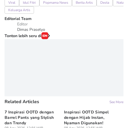
Viral
Idul Fitri
Popmama News
Berita Artis
Desta
Natash
Keluarga Artis
Editorial Team
Editor
Dimas Prasetyo
Tonton lebih seru di
Related Articles
See More
7 Inspirasi OOTD dengan
Inspirasi OOTD Simpel
Me
Barrel Pants yang Stylish
dengan Hijab Instan,
At
dan Trendy
Nyaman Digunakan!
ak