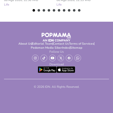
08 Agu 2026, 12:56 WIB
08 Agu 2026, 12:55 WIB
08
Life
Life
Lif
About Us
Editorial Team
Contact Us
Terms of Services
Pedoman Media Siber
Index
Sitemap
Follow Us
Download
© 2026 IDN. All Rights Reserved.