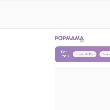
For
Iklanin di IDN
Tanya
You