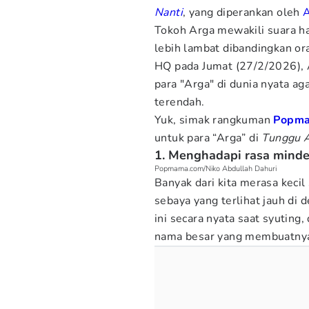
Nanti
, yang diperankan oleh
A
Tokoh Arga mewakili suara h
lebih lambat dibandingkan or
HQ pada Jumat (27/2/2026), 
para "Arga" di dunia nyata ag
terendah.
Yuk, simak rangkuman
Popm
untuk para “Arga” di
Tunggu A
1. Menghadapi rasa minder
Popmama.com/Niko Abdullah Dahuri
Banyak dari kita merasa keci
sebaya yang terlihat jauh di 
ini secara nyata saat syuting
nama besar yang membuatnya 