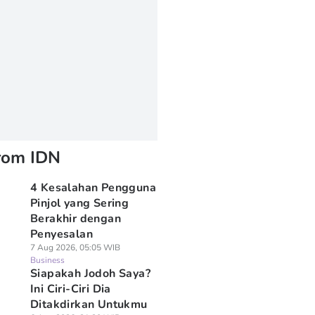
rom IDN
4 Kesalahan Pengguna
Pinjol yang Sering
Berakhir dengan
Penyesalan
7 Aug 2026, 05:05 WIB
Business
Siapakah Jodoh Saya?
Ini Ciri-Ciri Dia
Ditakdirkan Untukmu