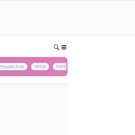
Penyakit Anak
MPASI
POPPAPA