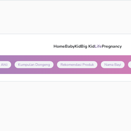
Home
Baby
Kid
Big Kid
Life
Pregnancy
 Ahli
Kumpulan Dongeng
Rekomendasi Produk
Nama Bayi