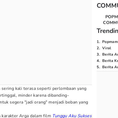
COMM
POP
COMM
Trendi
1
.
Popmam
2
.
Viral
3
.
Berita A
4
.
Berita K
5
.
Berita Ar
sering kali terasa seperti perlombaan yang
rtinggal, minder karena dibanding-
ntuk segera "jadi orang" menjadi beban yang
h karakter Arga dalam film
Tunggu Aku Sukses