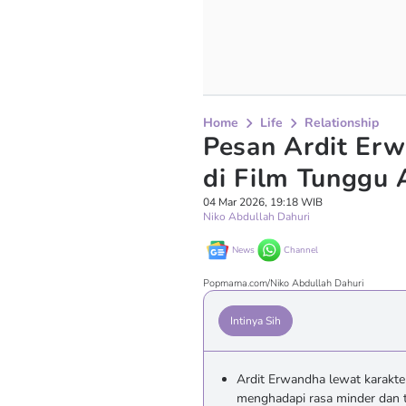
Home
Life
Relationship
Pesan Ardit Erw
di Film Tunggu 
04 Mar 2026, 19:18 WIB
Niko Abdullah Dahuri
News
Channel
Popmama.com/Niko Abdullah Dahuri
Intinya Sih
Ardit Erwandha lewat karak
menghadapi rasa minder dan t