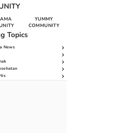
UNITY
MAMA
YUMMY
UNITY
COMMUNITY
ng Topics
a News
nak
esehatan
tis