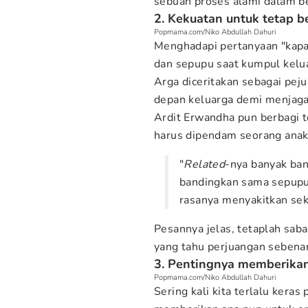
sebuah proses alami dalam b
2. Kekuatan untuk tetap be
Popmama.com/Niko Abdullah Dahuri
Menghadapi pertanyaan "kapan
dan sepupu saat kumpul kelua
Arga diceritakan sebagai pej
depan keluarga demi menjaga
Ardit Erwandha pun berbagi t
harus dipendam seorang anak
"
Related
-nya banyak ban
bandingkan sama sepupu,
rasanya menyakitkan seka
Pesannya jelas, tetaplah saba
yang tahu perjuangan sebena
3. Pentingnya memberikan 
Popmama.com/Niko Abdullah Dahuri
Sering kali kita terlalu keras